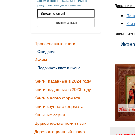
нашем интернет-магазине. Вы не
пропустите ни одной новинки!
Дополните
Полк
Книг
Внимание! П
Православные книги
Икона
Ожидаем
Иконы
Подобрать киот к иконе
Книги, изданные в 2024 году
Книги, изданные в 2023 году
Книги малого формата
Книги крупного формата
Книжные серии
Церковнославянский язык
Дореволюционный шрифт
К сожалени