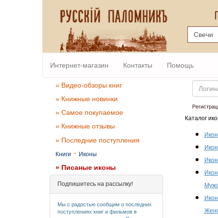
Интернет-магазин
Контакты
Помощь
Email
» Видео-обзоры книг
» Книжные новинки
Регистрац
» Самое покупаемое
Каталог ико
» Книжные отзывы
Икон
» Последние поступления
Икон
·
Книги
Иконы
Икон
» Писаные иконы
Икон
Подпишитесь на рассылку!
Мужс
Икон
Мы с радостью сообщим о последних
Женс
поступлениях книг и фильмов в