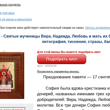
льные разделы
и для икон
и об иконе и иконописи
ри покупке икон действуют накопительный скидки на заказ.
Читать подробне
 - Святые мученицы Вера, Надежда, Любовь и мать их С
литография, тиснение, стразы, баге
Для этой иконы Вы можете подобрать киот
Арт.: 10000209
Посмотреть параметры иконы.
Празднование памяти — 17 сентяб
София была вдова-христианка и 
дочерей, названных именами трех х
добродетелей: Вера, Надежда, Любовь
молитве. Все три дочери Софии лю
ю, данный товар