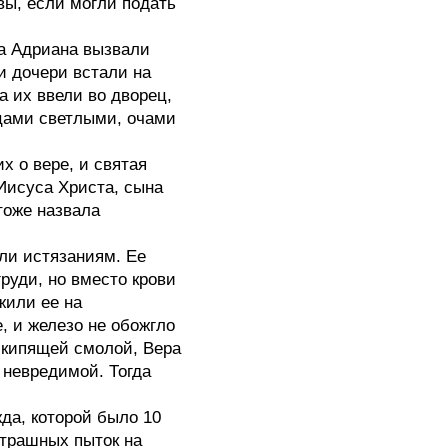
ы, если могли подать
 Адриана вызвали
и дочери встали на
а их ввели во дворец,
цами светлыми, очами
о вере, и святая
Иисуса Христа, сына
тоже назвала
гли истязаниям. Ее
руди, но вместо крови
жили ее на
е, и железо не обожгло
с кипящей смолой, Вера
 невредимой. Тогда
, которой было 10
страшных пыток на