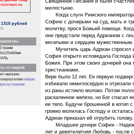
Священное Писание и были счастлив
тсутствует на
милостыню.
Когда слуги Римского императора
Софию с дочерьми на суд, мать и тр
:
1310
рублей
молитву, прося Божьей помощи. Когд
09
они предстали перед Адрианом с ли
араметры
веселыми и сердцем мужественным.
0 грамм
Мучитель царь Адриан спросил их 
0x220x60мм
София открыто исповедала Господа 
ТИЛЬ
Божия. При этом своих дочерей она 
ть со скидкой
христианками.
ет-магазин
Вере было 12 лет. Ее первую подвер
 покупателям
гибкую
избивали немилосердно и отрезали г
док на покупки
.
из раны истекло молоко. Потом поло
раскаленное железо, но Бог спасал е
ее тело. Будучи брошенной в котел 
громко молилась Господу и осталась
Адриан приказал ей отрубить голову.
Младшие дочери Софии - Надежда
лет и девятилетняя Любовь - после 