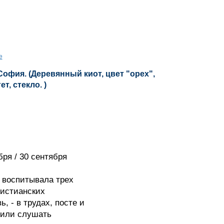
е
офия. (Деревянный киот, цвет "орех",
т, стекло. )
ря / 30 сентября
воспитывала трех
ристианских
, - в трудах, посте и
били слушать