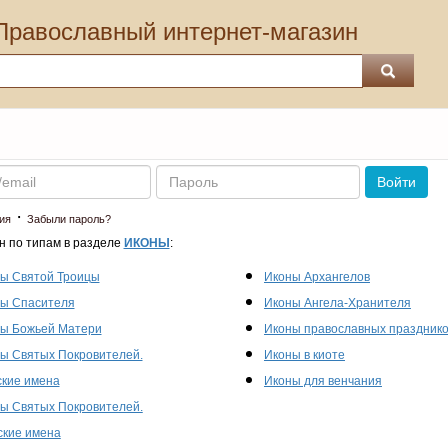
Православный интернет-магазин
Пароль
Войти
·
ия
Забыли пароль?
н по типам в разделе
ИКОНЫ
:
ы Святой Троицы
Иконы Архангелов
ы Спасителя
Иконы Ангела-Хранителя
ы Божьей Матери
Иконы православных праздник
ы Святых Покровителей.
Иконы в киоте
кие имена
Иконы для венчания
ы Святых Покровителей.
кие имена