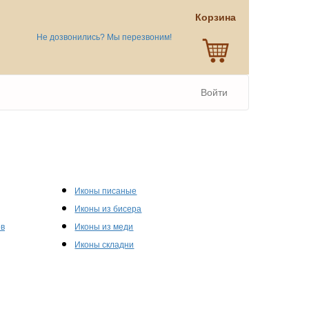
Корзина
Не дозвонились? Мы перезвоним!
Войти
Иконы писаные
Иконы из бисера
ов
Иконы из меди
Иконы складни