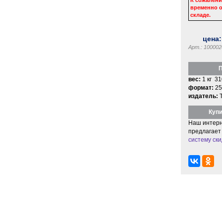
временно о
складе.
цена
Арт.: 100002
П
вес:
1 кг 31
формат:
25
издатель:
Купи
Наш интерн
предлагает
систему ски