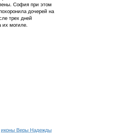
лены. София при этом
 похоронила дочерей на
сле трех дней
 их могиле.
я
иконы Веры Надежды