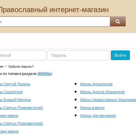
Православный интернет-магазин
Пароль
Войти
·
ия
Забыли пароль?
н по типам в разделе
ИКОНЫ
:
ы Святой Троицы
Иконы Архангелов
ы Спасителя
Иконы Ангела-Хранителя
ы Божьей Матери
Иконы православных праздник
ы Святых Покровителей.
Иконы в киоте
кие имена
Иконы для венчания
ы Святых Покровителей.
кие имена