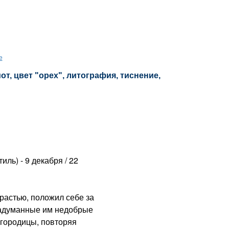
е
т, цвет "орех", литография, тиснение,
ль) - 9 декабря / 22
астью, положил себе за
 задуманные им недобрые
огородицы, повторяя