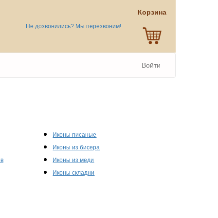
Корзина
Не дозвонились? Мы перезвоним!
Войти
Иконы писаные
Иконы из бисера
ов
Иконы из меди
Иконы складни