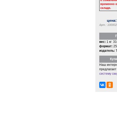
временно о
складе.
цена
Арт.: 100002
П
вес:
1 кг 31
формат:
25
издатель:
Купи
Наш интерн
предлагает
систему ски