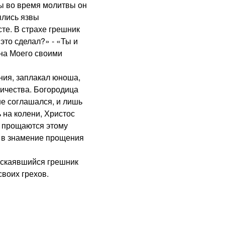
ы во время молитвы он
ылись язвы
сте. В страхе грешник
 это сделал?» - «Ты и
на Моего своими
ия, заплакал юноша,
ичества. Богородица
не соглашался, и лишь
 на колени, Христос
е прощаются этому
е в знамение прощения
скаявшийся грешник
воих грехов.