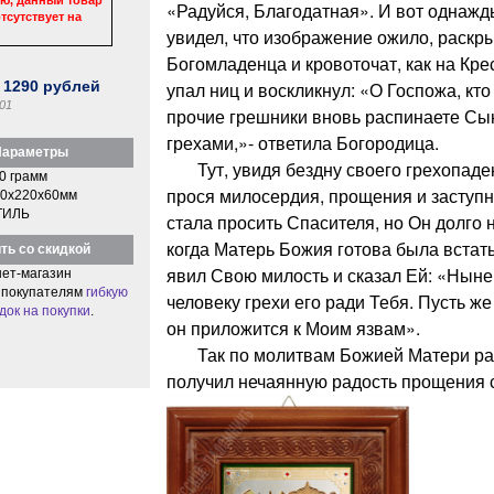
«Радуйся, Благодатная». И вот однажд
тсутствует на
увидел, что изображение ожило, раскр
Богомладенца и кровоточат, как на Кре
:
1290
рублей
упал ниц и воскликнул: «О Госпожа, кто
01
прочие грешники вновь распинаете Сы
грехами,»- ответила Богородица.
араметры
Тут, увидя бездну своего грехопаден
0 грамм
прося милосердия, прощения и заступн
0x220x60мм
ТИЛЬ
стала просить Спасителя, но Он долго 
когда Матерь Божия готова была встать
ть со скидкой
явил Свою милость и сказал Ей: «Нын
ет-магазин
 покупателям
гибкую
человеку грехи его ради Тебя. Пусть ж
док на покупки
.
он приложится к Моим язвам».
Так по молитвам Божией Матери ра
получил нечаянную радость прощения с