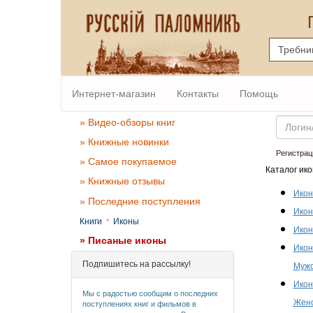
Интернет-магазин
Контакты
Помощь
Email
» Видео-обзоры книг
» Книжные новинки
Регистрац
» Самое покупаемое
Каталог ико
» Книжные отзывы
Икон
» Последние поступления
Икон
·
Книги
Иконы
Икон
» Писаные иконы
Икон
Подпишитесь на рассылку!
Мужс
Икон
Мы с радостью сообщим о последних
Женс
поступлениях книг и фильмов в