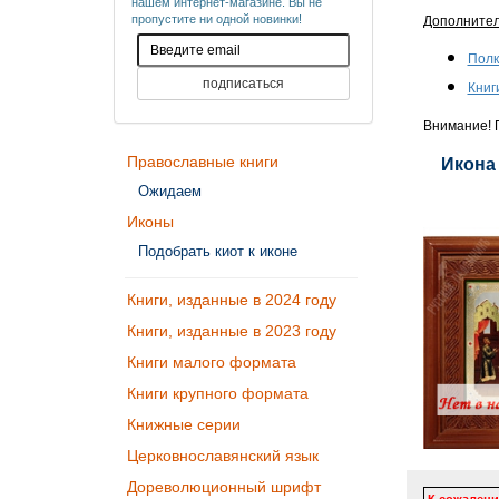
нашем интернет-магазине. Вы не
пропустите ни одной новинки!
Дополните
Полк
Книг
Внимание! П
Православные книги
Икона 
Ожидаем
Иконы
Подобрать киот к иконе
Книги, изданные в 2024 году
Книги, изданные в 2023 году
Книги малого формата
Книги крупного формата
Книжные серии
Церковнославянский язык
Дореволюционный шрифт
К сожалени