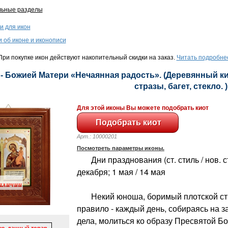
льные разделы
и для икон
и об иконе и иконописи
ри покупке икон действуют накопительный скидки на заказ.
Читать подробне
- Божией Матери «Нечаянная радость». (Деревянный кио
стразы, багет, стекло. )
Для этой иконы Вы можете подобрать киот
Арт.: 10000201
Посмотреть параметры иконы.
Дни празднования (ст. стиль / нов. сти
декабря; 1 мая / 14 мая
Некий юноша, боримый плотской стр
правило - каждый день, собираясь на
дела, молиться ко образу Пресвятой Б
ю, данный товар