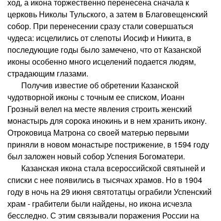
ход, а икона торжественно перенесена сначала к
церковь Николы Тульского, а затем в Благовещенский
собор. При перенесении сразу стали совершаться
чудеса: исцелились от слепоты Иосиф и Никита, в
последующие годы было замечено, что от Казанской
иконы особенно много исцелений подается людям,
страдающим глазами.
Получив известие об обретении Казанской
чудотворной иконы с точным ее списком, Иоанн
Грозный велел на месте явления строить женский
монастырь для сорока инокинь и в нем хранить икону.
Отроковица Матрона со своей матерью первыми
приняли в новом монастыре пострижение, в 1594 году
был заложен новый собор Успения Богоматери.
Казанская икона стала всероссийской святыней и
списки с нее появились в тысячах храмов. Но в 1904
году в ночь на 29 июня святотатцы ограбили Успенский
храм - грабители были найдены, но икона исчезла
бесследно. С этим связывали поражения России на