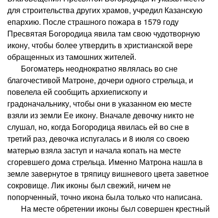
для строительства других храмов, учредил Казанскую
епархию. После страшного пожара в 1579 году
Пресвятая Богородица явила там свою чудотворную
икону, чтобы более утвердить в христианской вере
обращенных из тамошних жителей.
Богоматерь неоднократно являлась во сне
благочестивой Матроне, дочери одного стрельца, и
повелела ей сообщить архиепископу и
градоначальнику, чтобы они в указанном ею месте
взяли из земли Ее икону. Вначале девочку никто не
слушал, но, когда Богородица явилась ей во сне в
третий раз, девочка испугалась и 8 июля со своею
матерью взяла заступ и начала копать на месте
сгоревшего дома стрельца. Именно Матрона нашла в
земле завернутое в тряпицу вишневого цвета заветное
сокровище. Лик иконы был свежий, ничем не
попорченный, точно икона была только что написана.
На месте обретении иконы был совершен крестный