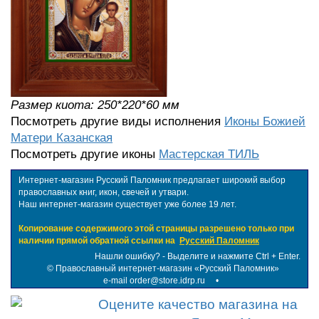
Размер киота: 250*220*60 мм
Посмотреть другие виды исполнения
Иконы Божией
Матери Казанская
Посмотреть другие иконы
Мастерская ТИЛЬ
Интернет-магазин Русский Паломник предлагает широкий выбор
православных книг, икон, свечей и утвари.
Наш интернет-магазин существует уже более 19 лет.
Копирование содержимого этой страницы разрешено только при
наличии прямой обратной ссылки на
Русский Паломник
Нашли ошибку? - Выделите и нажмите Ctrl + Enter.
©
Православный интернет-магазин «Русский Паломник»
e-mail order@store.idrp.ru
•