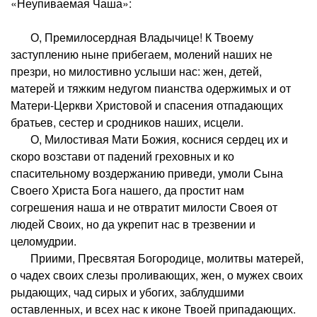
«Неупиваемая Чаша»:
О, Премилосердная Владычице! К Твоему
заступлению ныне прибегаем, молений наших не
презри, но милостивно услыши нас: жен, детей,
матерей и тяжким недугом пианства одержимых и от
Матери-Церкви Христовой и спасения отпадающих
братьев, сестер и сродников наших, исцели.
О, Милостивая Мати Божия, коснися сердец их и
скоро возстави от падений греховных и ко
спасительному воздержанию приведи, умоли Сына
Своего Христа Бога нашего, да простит нам
согрешения наша и не отвратит милости Своея от
людей Своих, но да укрепит нас в трезвении и
целомудрии.
Приими, Пресвятая Богородице, молитвы матерей,
о чадех своих слезы проливающих, жен, о мужех своих
рыдающих, чад сирых и убогих, заблудшими
оставленных, и всех нас к иконе Твоей припадающих.