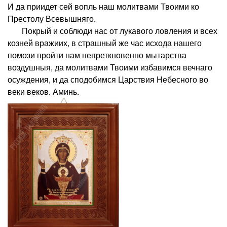
И да приидет сей вопль наш молитвами Твоими ко
Престолу Всевышняго.
Покрый и соблюди нас от лукавого ловления и всех
козней вражиих, в страшный же час исхода нашего
помози пройти нам непреткновенно мытарства
воздушныя, да молитвами Твоими избавимся вечнаго
осуждения, и да сподобимся Царствия Небесного во
веки веков. Аминь.