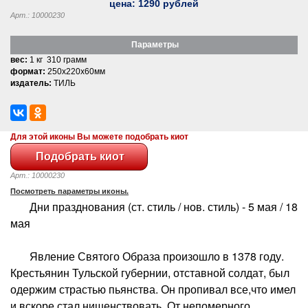
цена:
1290
рублей
Арт.: 10000230
Параметры
вес:
1 кг 310 грамм
формат:
250x220x60мм
издатель:
ТИЛЬ
Для этой иконы Вы можете подобрать киот
Арт.: 10000230
Посмотреть параметры иконы.
Дни празднования (ст. стиль / нов. стиль) - 5 мая / 18
мая
Явление Святого Образа произошло в 1378 году.
Крестьянин Тульской губернии, отставной солдат, был
одержим страстью пьянства. Он пропивал все,что имел
и вскоре стал нищенствовать. От непомерного