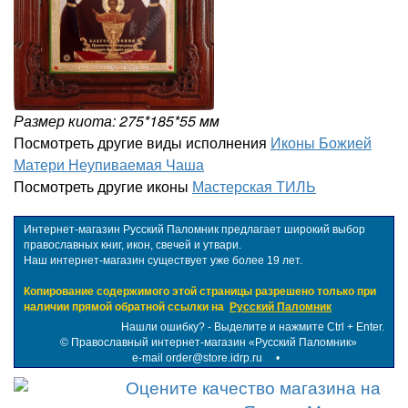
Размер киота: 275*185*55 мм
Посмотреть другие виды исполнения
Иконы Божией
Матери Неупиваемая Чаша
Посмотреть другие иконы
Мастерская ТИЛЬ
Интернет-магазин Русский Паломник предлагает широкий выбор
православных книг, икон, свечей и утвари.
Наш интернет-магазин существует уже более 19 лет.
Копирование содержимого этой страницы разрешено только при
наличии прямой обратной ссылки на
Русский Паломник
Нашли ошибку? - Выделите и нажмите Ctrl + Enter.
©
Православный интернет-магазин «Русский Паломник»
e-mail order@store.idrp.ru
•