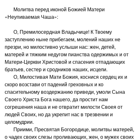
Молитва перед иконой Божией Матери
«Неупиваемая Чаша»:
О, Премилосердная Владычице! К Твоему
заступлению ныне прибегаем, молений наших не
презри, но милостивно услыши нас: жен, детей,
матерей и тяжким недугом пианства одержимых и от
Матери-Церкви Христовой и спасения отпадающих
братьев, сестер и сродников наших, исцели.
О, Милостивая Мати Божия, коснися сердец их и
скоро возстави от падений греховных и ко
спасительному воздержанию приведи, умоли Сына
Своего Христа Бога нашего, да простит нам
согрешения наша и не отвратит милости Своея от
людей Своих, но да укрепит нас в трезвении и
целомудрии.
Приими, Пресвятая Богородице, молитвы матерей,
о чадех своих слезы проливающих, жен, о мужех своих