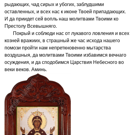
рыдающих, чад сирых и убогих, заблудшими
оставленных, и всех нас к иконе Твоей припадающих.
И да приидет сей вопль наш молитвами Твоими ко
Престолу Всевышняго.
Покрый и соблюди нас от лукавого ловления и всех
козней вражиих, в страшный же час исхода нашего
помози пройти нам непреткновенно мытарства
воздушныя, да молитвами Твоими избавимся вечнаго
осуждения, и да сподобимся Царствия Небесного во
веки веков. Аминь.