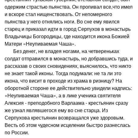
одержим страстью пьянства. Он пропивал все,что имел
и вскоре стал нищенствовать. От непомерного
пьянства у него отнялись ноги. Во сне ему явился
старец и приказал идти в город Серпухов в монастырь
Владычицы Богородицы, где находится икона Божией
Матери «Неупиваемая Чаша».
Без денег, не владея ногами, на четвереньках
солдат отправился в монастырь, но добравшись туда, и
рассказав о своих сновидениях, выяснилось, что никто
не знает такой иконы. Тогда подумали: не та ли это
икона, что висит в проходе из храма в ризницу? На
оборотной стороне ее действительно увидели надпись:
«Неупиваемая Чаша», а в лике ученика святителя
Алексия - преподобного Варлаама - крестьянин сразу
же узнал являвшегося ему во сне старца. Из
Серпухова крестьянин возвращался уже здоровым.
Весть об этом чудесном исцелении быстро разнеслась
по России.