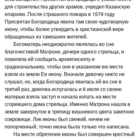
для строительства других храмов, учредил Казанскую
епархию. После страшного пожара в 1579 году
Пресвятая Богородица явила там свою чудотворную
икону, чтобы более утвердить в христианской вере
обращенных из тамошних жителей.
Богоматерь неоднократно являлась во сне
благочестивой Матроне, дочери одного стрельца, и
повелела ей сообщить архиепископу и
градоначальнику, чтобы они в указанном ею месте
взяли из земли Ее икону. Вначале девочку никто не
слушал, но, когда Богородица явилась ей во сне в
третий раз, девочка испугалась и 8 июля со своею
матерью взяла заступ и начала копать на месте
сгоревшего дома стрельца. Именно Матрона нашла в
земле завернутое в тряпицу вишневого цвета заветное
сокровище. Лик иконы был свежий, ничем не
попорченный, точно икона была только что написана.
На месте обретении иконы был совершен крестный