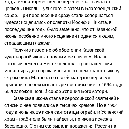
ход, а икона торжественно перенесена сначала к
церковь Николы Тульского, а затем в Благовещенский
собор. При перенесении сразу стали совершаться
чудеса: исцелились от слепоты Иосиф и Никита, в
последующие годы было замечено, что от Казанской
иконы особенно много исцелений подается людям,
страдающим глазами.
Получив известие об обретении Казанской
чудотворной иконы с точным ее списком, Иоанн
Грозный велел на месте явления строить женский
монастырь для сорока инокинь и в нем хранить икону.
Отроковица Матрона со своей матерью первыми
приняли в новом монастыре пострижение, в 1594 году
был заложен новый собор Успения Богоматери.
Казанская икона стала всероссийской святыней и
списки с нее появились в тысячах храмов. Но в 1904
году в ночь на 29 июня святотатцы ограбили Успенский
храм - грабители были найдены, но икона исчезла
бесследно. С этим связывали поражения России на