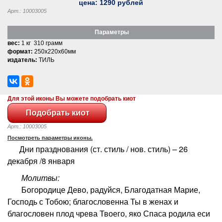
цена:
1290
рублей
Арт.: 10003005
Параметры
вес:
1 кг 310 грамм
формат:
250x220x60мм
издатель:
ТИЛЬ
Для этой иконы Вы можете подобрать киот
Арт.: 10003005
Посмотреть параметры иконы.
Дни празднования (ст. стиль / нов. стиль) – 26
декабря /8 января
Молитвы:
Богородице Дево, радуйся, Благодатная Марие,
Господь с Тобою; благословенна Ты в женах и
благословен плод чрева Твоего, яко Спаса родила еси