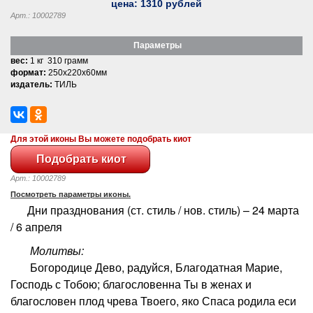
цена:
1310
рублей
Арт.: 10002789
Параметры
вес:
1 кг 310 грамм
формат:
250x220x60мм
издатель:
ТИЛЬ
Для этой иконы Вы можете подобрать киот
Арт.: 10002789
Посмотреть параметры иконы.
Дни празднования (ст. стиль / нов. стиль) – 24 марта
/ 6 апреля
Молитвы:
Богородице Дево, радуйся, Благодатная Марие,
Господь с Тобою; благословенна Ты в женах и
благословен плод чрева Твоего, яко Спаса родила еси