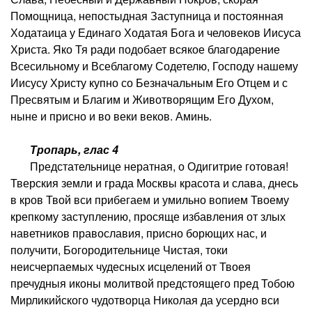
Помощница, непостыдная Заступница и постоянная
Ходатаица у Единаго Ходатая Бога и человеков Иисуса
Христа. Яко Тя ради подобает всякое благодарение
Всесильному и Всеблагому Содетелю, Господу нашему
Иисусу Христу купно со Безначальным Его Отцем и с
Пресвятым и Благим и Животворящим Его Духом,
ныне и присно и во веки веков. Аминь.
Тропарь, глас 4
Предстательнице нератная, о Одигитрие готовая!
Тверския земли и града Москвы красота и слава, днесь
в кров Твой вси прибегаем и умильно вопием Твоему
крепкому заступлению, просяще избавления от злых
наветников православия, присно борющих нас, и
получити, Богородительнице Чистая, токи
неисчерпаемых чудесных исцелений от Твоея
пречудныя иконы молитвой предстоящего пред Тобою
Мирликийского чудотворца Николая да усердно вси