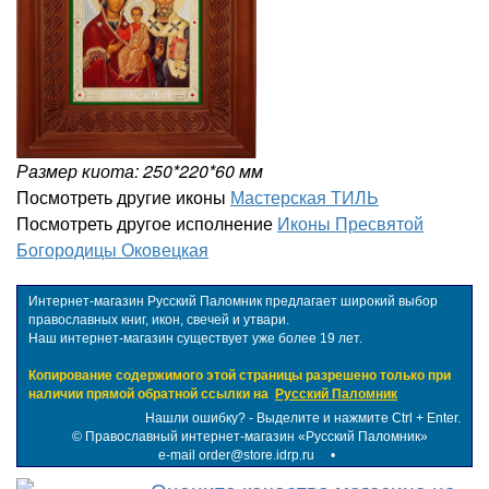
Размер киота: 250*220*60 мм
Посмотреть другие иконы
Мастерская ТИЛЬ
Посмотреть другое исполнение
Иконы Пресвятой
Богородицы Оковецкая
Интернет-магазин Русский Паломник предлагает широкий выбор
православных книг, икон, свечей и утвари.
Наш интернет-магазин существует уже более 19 лет.
Копирование содержимого этой страницы разрешено только при
наличии прямой обратной ссылки на
Русский Паломник
Нашли ошибку? - Выделите и нажмите Ctrl + Enter.
©
Православный интернет-магазин «Русский Паломник»
e-mail order@store.idrp.ru
•