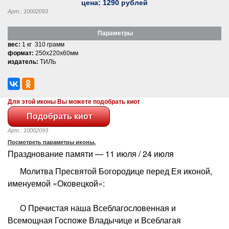
цена:
1290
рублей
Арт.: 10002093
Параметры
вес:
1 кг 310 грамм
формат:
250x220x60мм
издатель:
ТИЛЬ
Для этой иконы Вы можете подобрать киот
Арт.: 10002093
Посмотреть параметры иконы.
Празднование памяти — 11 июля / 24 июля
Молитва Пресвятой Богородице перед Ея иконой,
именуемой «Оковецкой»:
О Пречистая наша Всеблагословенная и
Всемощная Госпоже Владычице и Всеблагая