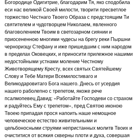
Богородице Одигитрие, благодарим Тя, яко сподобила
еси нас великой Своей милости, творити пресветлое
торжество Честнаго Твоего Образа с предстоящим Ти
святителем и чудотворцем Николаем, явленного
благоволением Твоим в светозарном сиянии и
приосененною многими чудесы на брегу реки Пыршни
черноризцу Стефану и иже пришедшим с ним народом
в пределах Оковецких, и приносити прилежное нашими
недостойными устнами моление Честному
Животворящему Кресту, всех святых Святейшему
Слову и Тебе Матери Всемилостиваго и
Великодаровитаго Бога нашего. Днесь от усердия
нашего раболепно с трепетом, якоже рече
псалмопевец Давид: «Работайте Господеви со страхом
и радуйтесь Ему с трепетом», пред Святою иконою
Твоею припадая прося напоить наше немощное
человеческое естество живительными и
цельбоносными струями непристанных молитв Твоих и
очиститися от всякия скверны плоти и духа, совершая