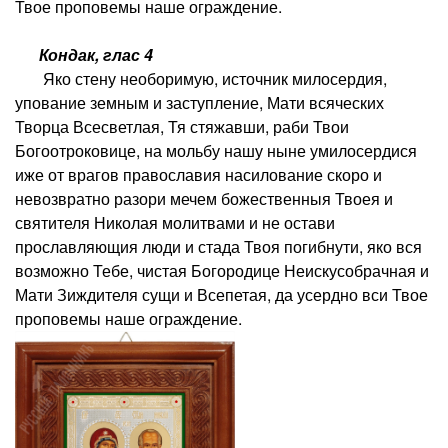
Твое проповемы наше ограждение.
Кондак, глас 4
Яко стену необоримую, источник милосердия,
упование земным и заступление, Мати всяческих
Творца Всесветлая, Тя стяжавши, раби Твои
Богоотроковице, на мольбу нашу ныне умилосердися
иже от врагов православия насилование скоро и
невозвратно разори мечем божественныя Твоея и
святителя Николая молитвами и не остави
прославляющия люди и стада Твоя погибнути, яко вся
возможно Тебе, чистая Богородице Неискусобрачная и
Мати Зиждителя сущи и Всепетая, да усердно вси Твое
проповемы наше ограждение.