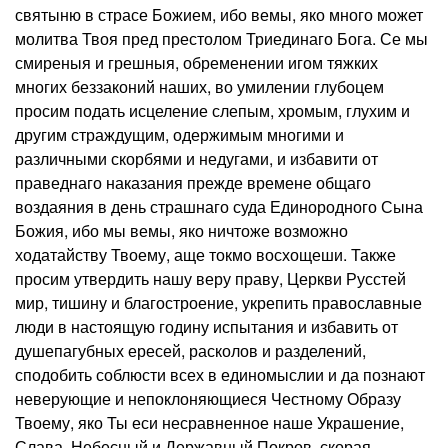
святыню в страсе Божием, ибо вемы, яко много может
молитва Твоя пред престолом Триединаго Бога. Се мы
смиреныя и грешныя, обременении игом тяжких
многих беззаконий наших, во умилении глубоцем
просим подать исцеление слепым, хромым, глухим и
другим страждущим, одержимым многими и
различными скорбями и недугами, и избавити от
праведнаго наказания прежде времене общаго
воздаяния в день страшнаго суда Единородного Сына
Божия, ибо мы вемы, яко ничтоже возможно
ходатайству Твоему, аще токмо восхощеши. Также
просим утвердить нашу веру праву, Церкви Русстей
мир, тишину и благостроение, укрепить православные
люди в настоящую годину испытания и избавить от
душепагубных ересей, расколов и разделений,
сподобить соблюсти всех в единомыслии и да познают
неверующие и непоклоняющиеся Честному Образу
Твоему, яко Ты еси несравненное наше Украшение,
Слава, Небесный и Державный Покров, скорая