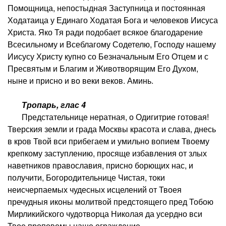
Помощница, непостыдная Заступница и постоянная
Ходатаица у Единаго Ходатая Бога и человеков Иисуса
Христа. Яко Тя ради подобает всякое благодарение
Всесильному и Всеблагому Содетелю, Господу нашему
Иисусу Христу купно со Безначальным Его Отцем и с
Пресвятым и Благим и Животворящим Его Духом,
ныне и присно и во веки веков. Аминь.
Тропарь, глас 4
Предстательнице нератная, о Одигитрие готовая!
Тверския земли и града Москвы красота и слава, днесь
в кров Твой вси прибегаем и умильно вопием Твоему
крепкому заступлению, просяще избавления от злых
наветников православия, присно борющих нас, и
получити, Богородительнице Чистая, токи
неисчерпаемых чудесных исцелений от Твоея
пречудныя иконы молитвой предстоящего пред Тобою
Мирликийского чудотворца Николая да усердно вси
Твое проповемы наше ограждение.