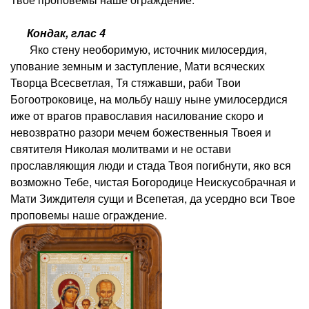
Кондак, глас 4
Яко стену необоримую, источник милосердия,
упование земным и заступление, Мати всяческих
Творца Всесветлая, Тя стяжавши, раби Твои
Богоотроковице, на мольбу нашу ныне умилосердися
иже от врагов православия насилование скоро и
невозвратно разори мечем божественныя Твоея и
святителя Николая молитвами и не остави
прославляющия люди и стада Твоя погибнути, яко вся
возможно Тебе, чистая Богородице Неискусобрачная и
Мати Зиждителя сущи и Всепетая, да усердно вси Твое
проповемы наше ограждение.