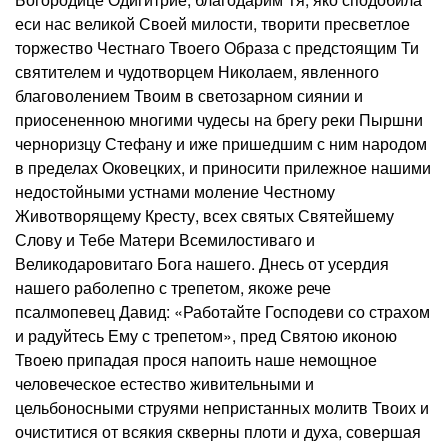
еси нас великой Своей милости, творити пресветлое
торжество Честнаго Твоего Образа с предстоящим Ти
святителем и чудотворцем Николаем, явленного
благоволением Твоим в светозарном сиянии и
приосененною многими чудесы на брегу реки Пыршни
черноризцу Стефану и иже пришедшим с ним народом
в пределах Оковецких, и приносити прилежное нашими
недостойными устнами моление Честному
Животворящему Кресту, всех святых Святейшему
Слову и Тебе Матери Всемилостиваго и
Великодаровитаго Бога нашего. Днесь от усердия
нашего раболепно с трепетом, якоже рече
псалмопевец Давид: «Работайте Господеви со страхом
и радуйтесь Ему с трепетом», пред Святою иконою
Твоею припадая прося напоить наше немощное
человеческое естество живительными и
цельбоносными струями непристанных молитв Твоих и
очиститися от всякия скверны плоти и духа, совершая