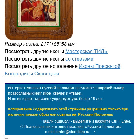
Размер киота: 217*185*58 мм
Посмотреть другие иконы
Мастерская ТИЛЬ
Посмотреть другие иконы
со стразами
Посмотреть другое исполнение
Иконы Пресвятой
Богородицы Оковецкая
Интернет-магазин Русский Паломник предлагает широкий выбор
православных книг, икон, свечей и утвари.
Наш интернет-магазин существует уже более 19 лет.
Копирование содержимого этой страницы разрешено только при
наличии прямой обратной ссылки на
Русский Паломник
Нашли ошибку? - Выделите и нажмите Ctrl + Enter.
©
Православный интернет-магазин «Русский Паломник»
e-mail order@store.idrp.ru
•