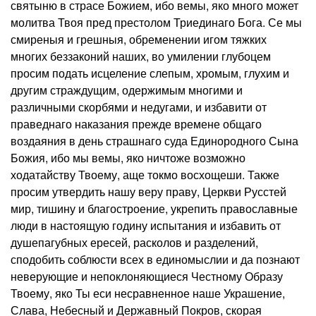
святыню в страсе Божием, ибо вемы, яко много может
молитва Твоя пред престолом Триединаго Бога. Се мы
смиреныя и грешныя, обременении игом тяжких
многих беззаконий наших, во умилении глубоцем
просим подать исцеление слепым, хромым, глухим и
другим страждущим, одержимым многими и
различными скорбями и недугами, и избавити от
праведнаго наказания прежде времене общаго
воздаяния в день страшнаго суда Единородного Сына
Божия, ибо мы вемы, яко ничтоже возможно
ходатайству Твоему, аще токмо восхощеши. Также
просим утвердить нашу веру праву, Церкви Русстей
мир, тишину и благостроение, укрепить православные
люди в настоящую годину испытания и избавить от
душепагубных ересей, расколов и разделений,
сподобить соблюсти всех в единомыслии и да познают
неверующие и непоклоняющиеся Честному Образу
Твоему, яко Ты еси несравненное наше Украшение,
Слава, Небесный и Державный Покров, скорая