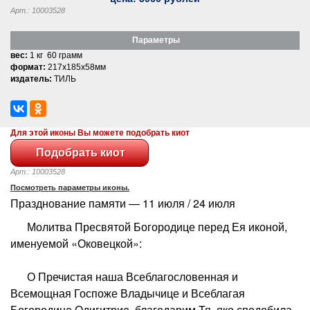
Арт.: 10003528
Параметры
вес:
1 кг 60 грамм
формат:
217x185x58мм
издатель:
ТИЛЬ
Для этой иконы Вы можете подобрать киот
Арт.: 10003528
Посмотреть параметры иконы.
Празднование памяти — 11 июля / 24 июля
Молитва Пресвятой Богородице перед Ея иконой,
именуемой «Оковецкой»:
О Пречистая наша Всеблагословенная и
Всемощная Госпоже Владычице и Всеблагая
Богородице Одигитрие, благодарим Тя, яко сподобила