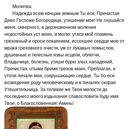
Молитва:
Надежда всем концам земным Ты еси, Пречистая
Дево Госпоже Богородице, утешение мое! Не гнушайся
меня, скверного, в дерзновенном молении
недостойных уст моих, и молю: угаси мой пламень
греховный и ороси покаянием, иссохшее сердце мое от
мрака греховного очисти, ум от лукавых помыслов,
душевные и телесные язвы исцели, облегчи,
Владычице, болезнь, утиши бурю злых нападений,
Пречистая, отыми бремя грехов моих, Преблагая, и
утоли печали мои, сокрушающие сердце. Ты бо еси
возведение роду человеческому и в печалях скорая
Утешительница. За толикие же Твои милости до
последнего моего издыхания славословити буду имя
Твое, о Благословенная! Аминь!