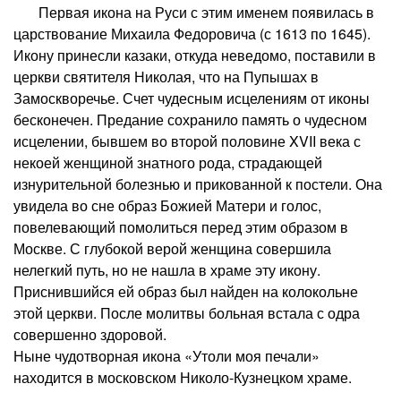
Первая икона на Руси с этим именем появилась в
царствование Михаила Федоровича (с 1613 по 1645).
Икону принесли казаки, откуда неведомо, поставили в
церкви святителя Николая, что на Пупышах в
Замоскворечье. Счет чудесным исцелениям от иконы
бесконечен. Предание сохранило память о чудесном
исцелении, бывшем во второй половине XVII века с
некоей женщиной знатного рода, страдающей
изнурительной болезнью и прикованной к постели. Она
увидела во сне образ Божией Матери и голос,
повелевающий помолиться перед этим образом в
Москве. С глубокой верой женщина совершила
нелегкий путь, но не нашла в храме эту икону.
Приснившийся ей образ был найден на колокольне
этой церкви. После молитвы больная встала с одра
совершенно здоровой.
Ныне чудотворная икона «Утоли моя печали»
находится в московском Николо-Кузнецком храме.