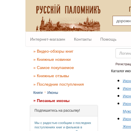
Интернет-магазин
Контакты
Помощь
Email
» Видео-обзоры книг
» Книжные новинки
Регистрац
» Самое покупаемое
Каталог ико
» Книжные отзывы
Икон
» Последние поступления
Икон
·
Книги
Иконы
Икон
» Писаные иконы
Икон
Подпишитесь на рассылку!
Мужс
Икон
Мы с радостью сообщим о последних
Женс
поступлениях книг и фильмов в