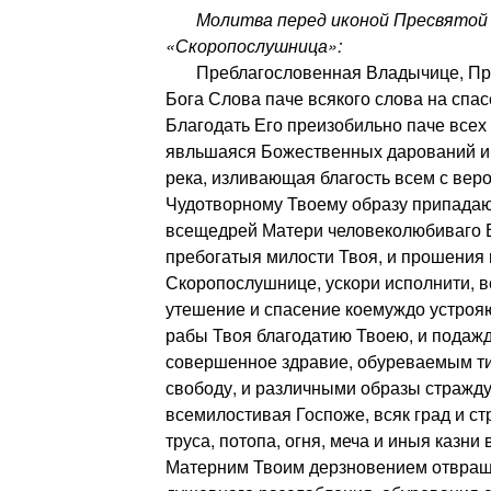
Молитва перед иконой Пресвятой 
«Скоропослушница»:
Преблагословенная Владычице, При
Бога Слова паче всякого слова на спа
Благодать Его преизобильно паче все
явльшаяся Божественных дарований и
река, изливающая благость всем с вер
Чудотворному Твоему образу припадаю
всещедрей Матери человеколюбиваго В
пребогатыя милости Твоя, и прошения 
Скоропослушнице, ускори исполнити, вс
утешение и спасение коемуждо устрояю
рабы Твоя благодатию Твоею, и подаж
совершенное здравие, обуреваемым т
свободу, и различными образы стражд
всемилостивая Госпоже, всяк град и стр
труса, потопа, огня, меча и иныя казни
Матерним Твоим дерзновением отвращ