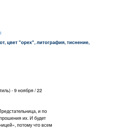
е
, цвет "орех", литография, тиснение,
ль) - 9 ноября / 22
едстательница, и по
прошения их. И будет
ицей», потому что всем