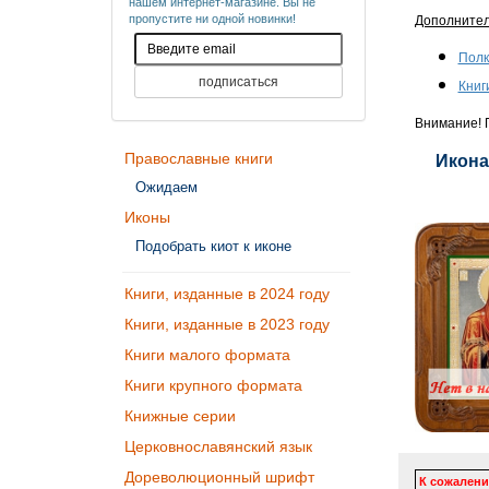
нашем интернет-магазине. Вы не
пропустите ни одной новинки!
Дополните
Полк
Книг
Внимание! П
Православные книги
Икона
Ожидаем
Иконы
Подобрать киот к иконе
Книги, изданные в 2024 году
Книги, изданные в 2023 году
Книги малого формата
Книги крупного формата
Книжные серии
Церковнославянский язык
Дореволюционный шрифт
К сожалени