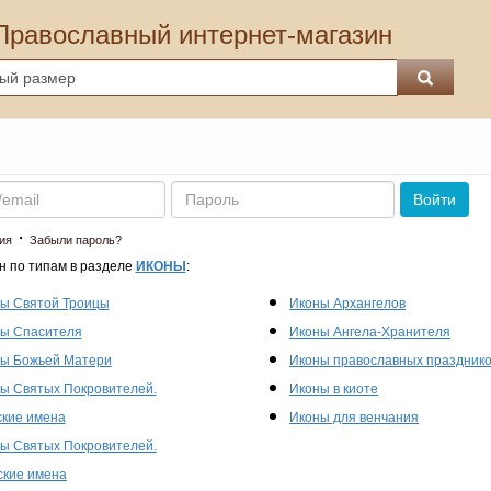
Православный интернет-магазин
Пароль
Войти
·
ия
Забыли пароль?
н по типам в разделе
ИКОНЫ
:
ы Святой Троицы
Иконы Архангелов
ы Спасителя
Иконы Ангела-Хранителя
ы Божьей Матери
Иконы православных праздник
ы Святых Покровителей.
Иконы в киоте
кие имена
Иконы для венчания
ы Святых Покровителей.
кие имена