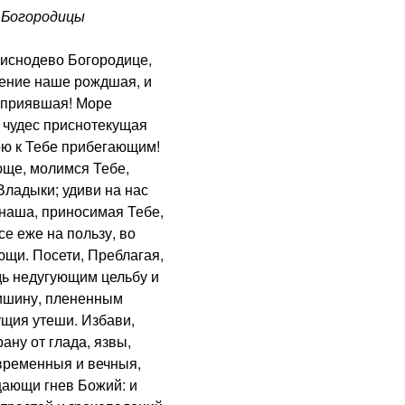
Богородицы
снодево Богородице,
сение наше рождшая, и
х приявшая! Море
 чудес приснотекущая
ою к Тебе прибегающим!
ще, молимся Тебе,
ладыки; удиви на нас
наша, приносимая Тебе,
е еже на пользу, во
щи. Посети, Преблагая,
дь недугующим цельбу и
ишину, плененным
ущия утеши. Избави,
ану от глада, язвы,
 временныя и вечныя,
ающи гнев Божий: и