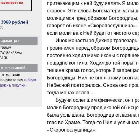
притекающим к ней буду являть Я мил
тсутствует на
скорое». Эти слова Богоматери, услы
молящимся пред образом Богородицы,
:
3960
рублей
говорят об иконе «Скоропослушница».
35
если молитва к Ней будет от чистого се
Инок монастыря Дихиар трапезарь Н
араметры
провинился перед образом Богородицы
 грамм
7x185x58мм
постоянно ходил мимо иконы с горящей
ТИЛЬ
нещадно коптила. Ходил до той поры, 
ть со скидкой
тишине храма голос, который запрещал
ет-магазин
Богородицы. Нил не внял этому возгла
 покупателям
гибкую
Небесной повторилось. Снова оно про
док на покупки
.
тогда монах ослеп...
Будучи ослепшим физически, он про
молил Богородицу пред иконой об исце
была услышана. Богородица огласила 
глас во Храме. Тогда-то Нил и услышал
«Скоропослушница».