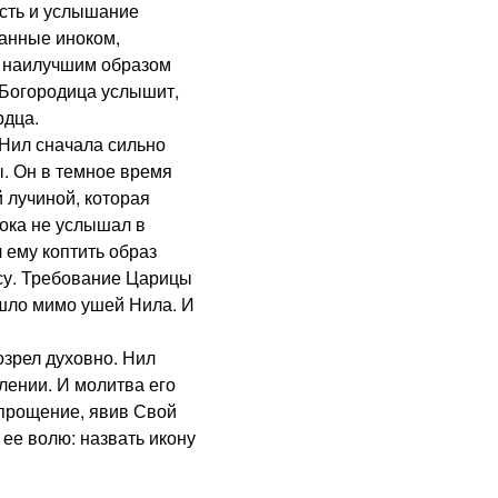
ость и услышание
шанные иноком,
 наилучшим образом
 Богородица услышит,
рдца.
ил сначала сильно
. Он в темное время
 лучиной, которая
пока не услышал в
 ему коптить образ
су. Требование Царицы
шло мимо ушей Нила. И
зрел духовно. Нил
лении. И молитва его
прощение, явив Свой
 ее волю: назвать икону