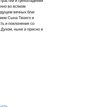
трастей и грехопадений
енно во всяком
будущем вечных благ
ием Сына Твоего и
сть и поклонение со
Духом, ныне и присно и
ТИЛЬ