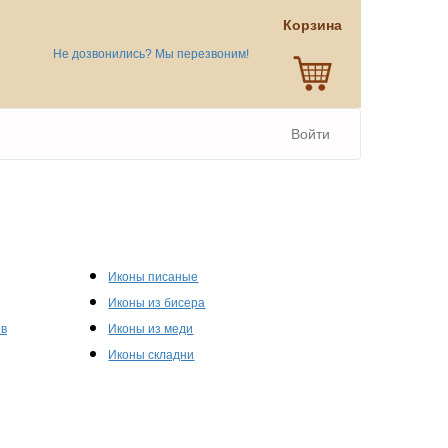
Корзина
Не дозвонились? Мы перезвоним!
Войти
Иконы писаные
Иконы из бисера
ов
Иконы из меди
Иконы складни