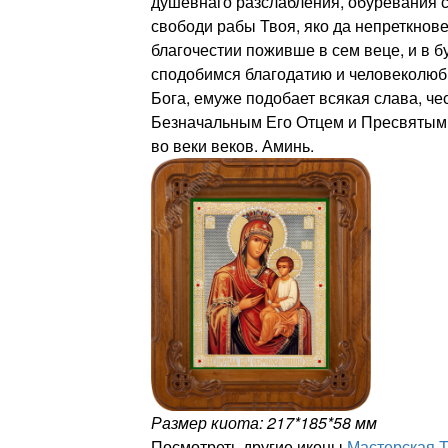
душевнаго разслабления, обуревания с
свободи рабы Твоя, яко да непреткнов
благочестии поживше в сем веце, и в 
сподобимся благодатию и человеколюб
Бога, емуже подобает всякая слава, че
Безначальным Его Отцем и Пресвятым 
во веки веков. Аминь.
Размер киота: 217*185*58 мм
Посмотреть другие иконы
Мастерская 