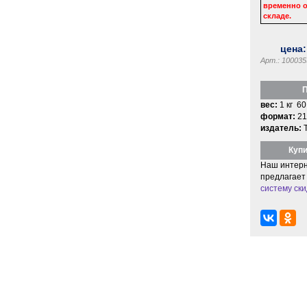
временно о
складе.
цена
Арт.: 100035
П
вес:
1 кг 60
формат:
21
издатель:
Купи
Наш интерн
предлагает
систему ски