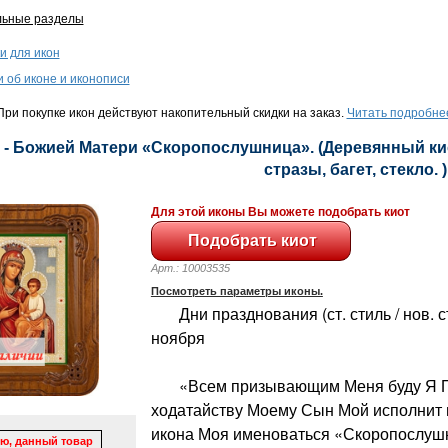
льные разделы
и для икон
и об иконе и иконописи
ри покупке икон действуют накопительный скидки на заказ.
Читать подробне
 - Божией Матери «Скоропослушница». (Деревянный киот
стразы, багет, стекло. )
Для этой иконы Вы можете подобрать киот
Арт.: 10003535
Посмотреть параметры иконы.
Дни празднования (ст. стиль / нов. сти
ноября
«Всем призывающим Меня буду Я Пр
ходатайству Моему Сын Мой исполнит 
икона Моя именоваться «Скоропослушн
ю, данный товар