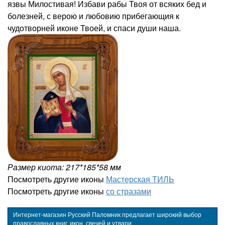
язвы Милостивая! Избави рабы Твоя от всяких бед и
болезней, с верою и любовию прибегающия к
чудотворней иконе Твоей, и спаси души наша.
Размер киота: 217*185*58 мм
Посмотреть другие иконы
Мастерская ТИЛЬ
Посмотреть другие иконы
со стразами
Интернет-магазин Русский Паломник предлагает широкий выбор
православных книг, икон, свечей и утвари.