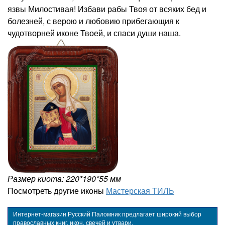
язвы Милостивая! Избави рабы Твоя от всяких бед и
болезней, с верою и любовию прибегающия к
чудотворней иконе Твоей, и спаси души наша.
Размер киота: 220*190*55 мм
Посмотреть другие иконы
Мастерская ТИЛЬ
Интернет-магазин Русский Паломник предлагает широкий выбор
православных книг, икон, свечей и утвари.