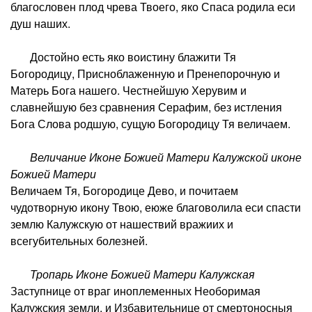
благословен плод чрева Твоего, яко Спаса родила еси
душ наших.
Достойно есть яко воистину блажити Тя
Богородицу, Присноблаженную и Пренепорочную и
Матерь Бога нашего. Честнейшую Херувим и
славнейшую без сравнения Серафим, без истления
Бога Слова родшую, сущую Богородицу Тя величаем.
Величание Иконе Божией Матери Калужской иконе
Божией Матери
Величаем Тя, Богородице Дево, и почитаем
чудотворную икону Твою, еюже благоволила еси спасти
землю Калужскую от нашествий вражиих и
всегубительных болезней.
Тропарь Иконе Божией Матери Калужская
Заступнице от враг иноплеменных Необоримая
Калужския земли, и Избавительнице от смертоносныя