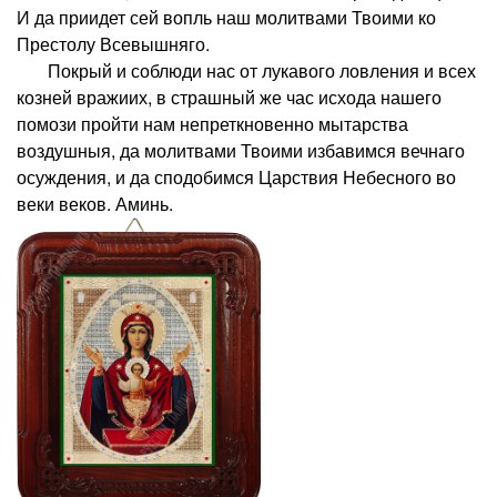
И да приидет сей вопль наш молитвами Твоими ко
Престолу Всевышняго.
Покрый и соблюди нас от лукавого ловления и всех
козней вражиих, в страшный же час исхода нашего
помози пройти нам непреткновенно мытарства
воздушныя, да молитвами Твоими избавимся вечнаго
осуждения, и да сподобимся Царствия Небесного во
веки веков. Аминь.