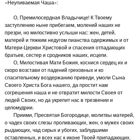
«Неупиваемая Чаша»:
О, Премилосердная Владычице! К Твоему
заступлению ныне прибегаем, молений наших не
презри, но милостивно услыши нас: жен, детей,
матерей и тяжким недугом пианства одержимых и от
Матери-Церкви Христовой и спасения отпадающих
братьев, сестер и сродников наших, исцели.
О, Милостивая Мати Божия, коснися сердец их и
скоро возстави от падений греховных и ко
спасительному воздержанию приведи, умоли Сына
Своего Христа Бога нашего, да простит нам
согрешения наша и не отвратит милости Своея от
людей Своих, но да укрепит нас в трезвении и
целомудрии.
Приими, Пресвятая Богородице, молитвы матерей,
о чадех своих слезы проливающих, жен, о мужех своих
рыдающих, чад сирых и убогих, заблудшими
оставленных, и всех нас к иконе Твоей припадающих.