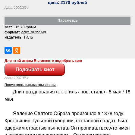
цена:
2170
рублей
Арт.: 10001864
Параметры
вес:
1 кг 70 грамм
формат:
220x190x55мм
издатель:
ТИЛЬ
Для этой иконы Вы можете подобрать киот
Арт.: 10001864
Посмотреть параметры иконы.
Дни празднования (ст. стиль / нов. стиль) - 5 мая / 18
мая
Явление Святого Образа произошло в 1378 году.
Крестьянин Тульской губернии, отставной солдат, был
одержим страстью пьянства. Он пропивал все,что имел
и вскоре стал нищенствовать. От непомерного