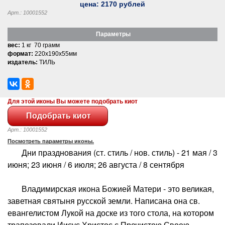
цена:
2170
рублей
Арт.: 10001552
Параметры
вес:
1 кг 70 грамм
формат:
220x190x55мм
издатель:
ТИЛЬ
Для этой иконы Вы можете подобрать киот
Арт.: 10001552
Посмотреть параметры иконы.
Дни празднования (ст. стиль / нов. стиль) - 21 мая / 3
июня; 23 июня / 6 июля; 26 августа / 8 сентября
Владимирская икона Божией Матери - это великая,
заветная святыня русской земли. Написана она св.
евангелистом Лукой на доске из того стола, на котором
трапезовали Иисус Христос с Пречистою Своею