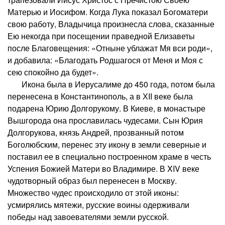
Матерью и Иосифом. Когда Лука показал Богоматери
свою работу, Владычица произнесла слова, сказанные
Ею некогда при посещении праведной Елизаветы
после Благовещения: «Отныне ублажат Мя вси роди»,
и добавила: «Благодать Родшагося от Меня и Моя с
сею спокойно да будет».
Икона была в Иерусалиме до 450 года, потом была
перенесена в Константинополь, а в ХII веке была
подарена Юрию Долгорукому. В Киеве, в монастыре
Вышгорода она прославилась чудесами. Сын Юрия
Долгорукова, князь Андрей, прозванный потом
Боголюбским, перенес эту икону в земли северные и
поставил ее в специально построенном храме в честь
Успения Божией Матери во Владимире. В XIV веке
чудотворный образ был перенесен в Москву.
Множество чудес происходило от этой иконы:
усмирялись мятежи, русские воины одерживали
победы над завоевателями земли русской.