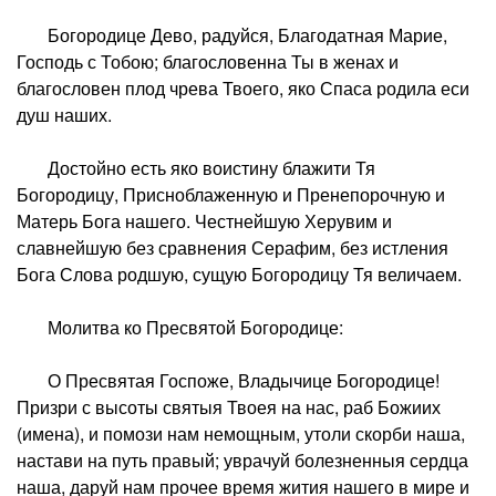
Богородице Дево, радуйся, Благодатная Марие,
Господь с Тобою; благословенна Ты в женах и
благословен плод чрева Твоего, яко Спаса родила еси
душ наших.
Достойно есть яко воистину блажити Тя
Богородицу, Присноблаженную и Пренепорочную и
Матерь Бога нашего. Честнейшую Херувим и
славнейшую без сравнения Серафим, без истления
Бога Слова родшую, сущую Богородицу Тя величаем.
Молитва ко Пресвятой Богородице:
О Пресвятая Госпоже, Владычице Богородице!
Призри с высоты святыя Твоея на нас, раб Божиих
(имена), и помози нам немощным, утоли скорби наша,
настави на путь правый; уврачуй болезненныя сердца
наша, даруй нам прочее время жития нашего в мире и