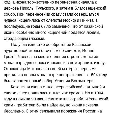
ход, а икона торжественно перенесена сначала к
церковь Николы Тульского, а затем в Благовещенский
собор. При перенесении сразу стали совершаться
чудеса: исцелились от слепоты Иосиф и Никита, в
последующие годы было замечено, что от Казанской
иконы особенно много исцелений подается людям,
страдающим глазами.
Получив известие об обретении Казанской
чудотворной иконы с точным ее списком, Иоанн
Грозный велел на месте явления строить женский
монастырь для сорока инокинь и в нем хранить икону.
Отроковица Матрона со своей матерью первыми
приняли в новом монастыре пострижение, в 1594 году
был заложен новый собор Успения Богоматери.
Казанская икона стала всероссийской святыней и
списки с нее появились в тысячах храмов. Но в 1904
году в ночь на 29 июня святотатцы ограбили Успенский
храм - грабители были найдены, но икона исчезла
бесследно. С этим связывали поражения России на