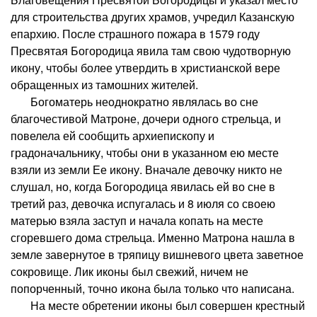
для строительства других храмов, учредил Казанскую
епархию. После страшного пожара в 1579 году
Пресвятая Богородица явила там свою чудотворную
икону, чтобы более утвердить в христианской вере
обращенных из тамошних жителей.
Богоматерь неоднократно являлась во сне
благочестивой Матроне, дочери одного стрельца, и
повелела ей сообщить архиепископу и
градоначальнику, чтобы они в указанном ею месте
взяли из земли Ее икону. Вначале девочку никто не
слушал, но, когда Богородица явилась ей во сне в
третий раз, девочка испугалась и 8 июля со своею
матерью взяла заступ и начала копать на месте
сгоревшего дома стрельца. Именно Матрона нашла в
земле завернутое в тряпицу вишневого цвета заветное
сокровище. Лик иконы был свежий, ничем не
попорченный, точно икона была только что написана.
На месте обретении иконы был совершен крестный