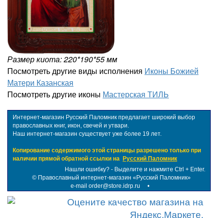
Размер киота: 220*190*55 мм
Посмотреть другие виды исполнения
Иконы Божией
Матери Казанская
Посмотреть другие иконы
Мастерская ТИЛЬ
Интернет-магазин Русский Паломник предлагает широкий выбор
православных книг, икон, свечей и утвари.
Наш интернет-магазин существует уже более 19 лет.
Копирование содержимого этой страницы разрешено только при
наличии прямой обратной ссылки на
Русский Паломник
Нашли ошибку? - Выделите и нажмите Ctrl + Enter.
©
Православный интернет-магазин «Русский Паломник»
e-mail order@store.idrp.ru
•