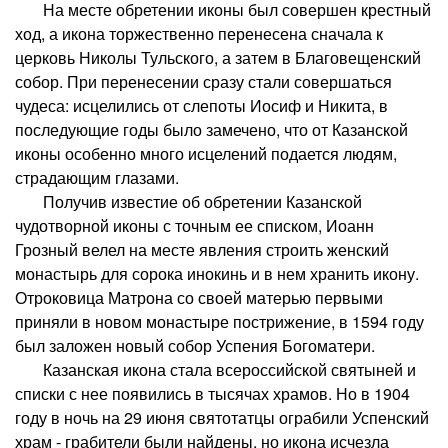
На месте обретении иконы был совершен крестный
ход, а икона торжественно перенесена сначала к
церковь Николы Тульского, а затем в Благовещенский
собор. При перенесении сразу стали совершаться
чудеса: исцелились от слепоты Иосиф и Никита, в
последующие годы было замечено, что от Казанской
иконы особенно много исцелений подается людям,
страдающим глазами.
Получив известие об обретении Казанской
чудотворной иконы с точным ее списком, Иоанн
Грозный велел на месте явления строить женский
монастырь для сорока инокинь и в нем хранить икону.
Отроковица Матрона со своей матерью первыми
приняли в новом монастыре пострижение, в 1594 году
был заложен новый собор Успения Богоматери.
Казанская икона стала всероссийской святыней и
списки с нее появились в тысячах храмов. Но в 1904
году в ночь на 29 июня святотатцы ограбили Успенский
храм - грабители были найдены, но икона исчезла