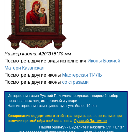
Размер киота: 420*315*70 мм
Посмотреть другие виды исполнения
Иконы Божией
Матери Казанская
Посмотреть другие иконы
Мастерская ТИЛЬ
Посмотреть другие иконы
со стразами
Интернет-магазин Русский Паломник предлагает широкий выбор
православных книг, икон, свечей и утвари.
Наш интернет-магазин существует уже более 19 лет.
Копирование содержимого этой страницы разрешено только при
наличии прямой обратной ссылки на
Русский Паломник
Нашли ошибку? - Выделите и нажмите Ctrl + Enter.