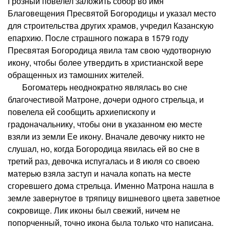
Грозный повелел заложить собор во имя
Благовещения Пресвятой Богородицы и указал место
для строительства других храмов, учредил Казанскую
епархию. После страшного пожара в 1579 году
Пресвятая Богородица явила там свою чудотворную
икону, чтобы более утвердить в христианской вере
обращенных из тамошних жителей.
Богоматерь неоднократно являлась во сне
благочестивой Матроне, дочери одного стрельца, и
повелела ей сообщить архиепископу и
градоначальнику, чтобы они в указанном ею месте
взяли из земли Ее икону. Вначале девочку никто не
слушал, но, когда Богородица явилась ей во сне в
третий раз, девочка испугалась и 8 июля со своею
матерью взяла заступ и начала копать на месте
сгоревшего дома стрельца. Именно Матрона нашла в
земле завернутое в тряпицу вишневого цвета заветное
сокровище. Лик иконы был свежий, ничем не
попорченный, точно икона была только что написана.