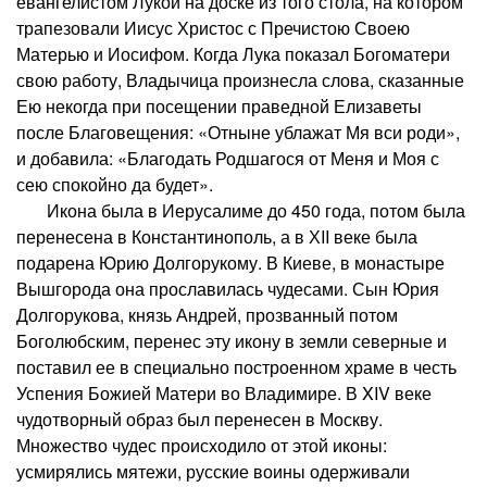
евангелистом Лукой на доске из того стола, на котором
трапезовали Иисус Христос с Пречистою Своею
Матерью и Иосифом. Когда Лука показал Богоматери
свою работу, Владычица произнесла слова, сказанные
Ею некогда при посещении праведной Елизаветы
после Благовещения: «Отныне ублажат Мя вси роди»,
и добавила: «Благодать Родшагося от Меня и Моя с
сею спокойно да будет».
Икона была в Иерусалиме до 450 года, потом была
перенесена в Константинополь, а в ХII веке была
подарена Юрию Долгорукому. В Киеве, в монастыре
Вышгорода она прославилась чудесами. Сын Юрия
Долгорукова, князь Андрей, прозванный потом
Боголюбским, перенес эту икону в земли северные и
поставил ее в специально построенном храме в честь
Успения Божией Матери во Владимире. В XIV веке
чудотворный образ был перенесен в Москву.
Множество чудес происходило от этой иконы:
усмирялись мятежи, русские воины одерживали