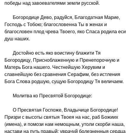
победы над завоевателями земли русской.
Богородице Дево, радуйся, Благодатная Марие,
Господь с Тобою; благословенна Ты в женах и
благословен плод чрева Твоего, яко Спаса родила еси
душ наших.
Достойно есть яко воистину блажити Тя
Богородицу, Присноблаженную и Пренепорочную и
Матерь Бога нашего. Честнейшую Херувим и
славнейшую без сравнения Серафим, без истления
Бога Слова родшую, сущую Богородицу Тя величаем.
Молитва ко Пресвятой Богородице:
О Пресвятая Госпоже, Владычице Богородице!
Призри с высоты святыя Твоея на нас, раб Божиих
(имена), и помози нам немощным, утоли скорби наша,
настави на путь правый; уврачуй болезненныя сердца