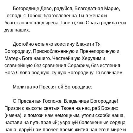
Богородице Дево, радуйся, Благодатная Марие,
Господь с Тобою; благословенна Ты в женах и
благословен плод чрева Твоего, яко Спаса родила еси
душ наших.
Достойно есть яко воистину блажити Тя
Богородицу, Присноблаженную и Пренепорочную и
Матерь Бога нашего. Честнейшую Херувим и
славнейшую без сравнения Серафим, без истления
Бога Слова родшую, сущую Богородицу Тя величаем.
Молитва ко Пресвятой Богородице:
О Пресвятая Госпоже, Владычице Богородице!
Призри с высоты святыя Твоея на нас, раб Божиих
(имена), и помози нам немощным, утоли скорби наша,
настави на путь правый; уврачуй болезненныя сердца
наша, даруй нам прочее время жития нашего в мире и