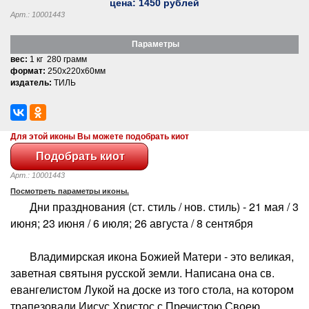
цена:
1450
рублей
Арт.: 10001443
Параметры
вес:
1 кг 280 грамм
формат:
250x220x60мм
издатель:
ТИЛЬ
Для этой иконы Вы можете подобрать киот
Арт.: 10001443
Посмотреть параметры иконы.
Дни празднования (ст. стиль / нов. стиль) - 21 мая / 3
июня; 23 июня / 6 июля; 26 августа / 8 сентября
Владимирская икона Божией Матери - это великая,
заветная святыня русской земли. Написана она св.
евангелистом Лукой на доске из того стола, на котором
трапезовали Иисус Христос с Пречистою Своею