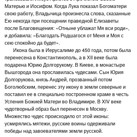
Матерью и Иосифом. Когда Лука показал Богоматери
свою работу, Владычица произнесла слова, сказанные
Ею некогда при посещении праведной Елизаветы
после Благовещения: «Отныне ублажат Мя вси роди»,
и добавила: «Благодать Родшагося от Меня и Моя с
сею спокойно да будет».
Икона была в Иерусалиме до 450 года, потом была
перенесена в Константинополь, а в ХII веке была
подарена Юрию Долгорукому. В Киеве, в монастыре
Вышгорода она прославилась чудесами. Сын Юрия
Долгорукова, князь Андрей, прозванный потом
Боголюбским, перенес эту икону в земли северные и
поставил ее в специально построенном храме в честь
Успения Божией Матери во Владимире. В XIV веке
чудотворный образ был перенесен в Москву.
Множество чудес происходило от этой иконы:
усмирялись мятежи, русские воины одерживали
победы над завоевателями земли русской.