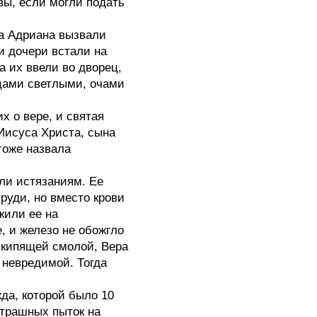
ы, если могли подать
 Адриана вызвали
и дочери встали на
а их ввели во дворец,
цами светлыми, очами
о вере, и святая
Иисуса Христа, сына
тоже назвала
гли истязаниям. Ее
руди, но вместо крови
жили ее на
е, и железо не обожгло
с кипящей смолой, Вера
 невредимой. Тогда
, которой было 10
страшных пыток на