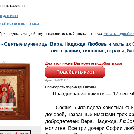
льные разделы
и для икон
и об иконе и иконописи
ри покупке икон действуют накопительный скидки на заказ.
Читать подробне
 - Святые мученицы Вера, Надежда, Любовь и мать их С
литография, тиснение, стразы, баге
Для этой иконы Вы можете подобрать киот
Арт.: 10000115
Посмотреть параметры иконы.
Празднование памяти — 17 сентяб
София была вдова-христианка и 
дочерей, названных именами трех х
добродетелей: Вера, Надежда, Любовь
молитве. Все три дочери Софии лю
ю, данный товар