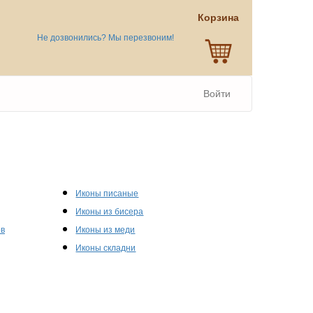
Корзина
Не дозвонились? Мы перезвоним!
Войти
Иконы писаные
Иконы из бисера
ов
Иконы из меди
Иконы складни