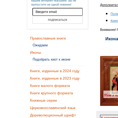
нашем интернет-магазине. Вы не
пропустите ни одной новинки!
Дополните
Полк
Книг
Внимание! П
Православные книги
Икона
Ожидаем
Иконы
Подобрать киот к иконе
Книги, изданные в 2024 году
Книги, изданные в 2023 году
Книги малого формата
Книги крупного формата
Книжные серии
Церковнославянский язык
Дореволюционный шрифт
К сожалени