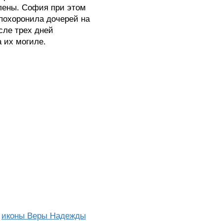
лены. София при этом
 похоронила дочерей на
сле трех дней
 их могиле.
я
иконы Веры Надежды