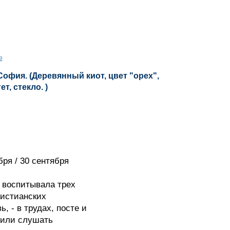
е
офия. (Деревянный киот, цвет "орех",
т, стекло. )
ря / 30 сентября
воспитывала трех
ристианских
, - в трудах, посте и
били слушать