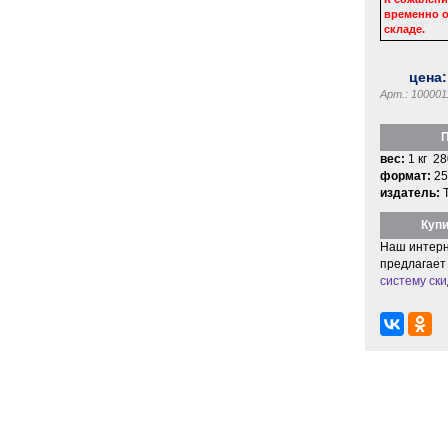
временно о
складе.
цена
Арт.: 100001
П
вес:
1 кг 28
формат:
25
издатель:
Купи
Наш интерн
предлагает
систему ски