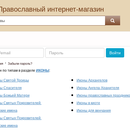
Православный интернет-магазин
Пароль
Войти
·
ия
Забыли пароль?
н по типам в разделе
ИКОНЫ
:
ы Святой Троицы
Иконы Архангелов
ы Спасителя
Иконы Ангела-Хранителя
ы Божьей Матери
Иконы православных праздник
ы Святых Покровителей.
Иконы в киоте
кие имена
Иконы для венчания
ы Святых Покровителей.
кие имена