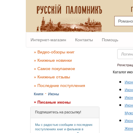
Интернет-магазин
Контакты
Помощь
Email
» Видео-обзоры книг
» Книжные новинки
Регистрац
» Самое покупаемое
Каталог ико
» Книжные отзывы
Икон
» Последние поступления
Икон
·
Книги
Иконы
Икон
» Писаные иконы
Икон
Подпишитесь на рассылку!
Мужс
Икон
Мы с радостью сообщим о последних
Женс
поступлениях книг и фильмов в