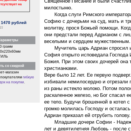
Священное Писание и были счастлив
тсутствует на
милостыню.
Когда слуги Римского императора
Софию с дочерьми на суд, мать и тр
:
1470
рублей
молитву, прося Божьей помощи. Когд
15
они предстали перед Адрианом с ли
араметры
веселыми и сердцем мужественным.
0 грамм
Мучитель царь Адриан спросил их 
0x220x60мм
София открыто исповедала Господа 
ТИЛЬ
Божия. При этом своих дочерей она 
ть со скидкой
христианками.
ет-магазин
Вере было 12 лет. Ее первую подвер
 покупателям
гибкую
избивали немилосердно и отрезали г
док на покупки
.
из раны истекло молоко. Потом поло
раскаленное железо, но Бог спасал е
ее тело. Будучи брошенной в котел 
громко молилась Господу и осталась
Адриан приказал ей отрубить голову.
Младшие дочери Софии - Надежда
лет и девятилетняя Любовь - после 