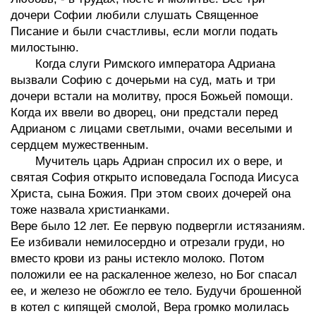
дочери Софии любили слушать Священное
Писание и были счастливы, если могли подать
милостыню.
Когда слуги Римского императора Адриана
вызвали Софию с дочерьми на суд, мать и три
дочери встали на молитву, прося Божьей помощи.
Когда их ввели во дворец, они предстали перед
Адрианом с лицами светлыми, очами веселыми и
сердцем мужественным.
Мучитель царь Адриан спросил их о вере, и
святая София открыто исповедала Господа Иисуса
Христа, сына Божия. При этом своих дочерей она
тоже назвала христианками.
Вере было 12 лет. Ее первую подвергли истязаниям.
Ее избивали немилосердно и отрезали груди, но
вместо крови из раны истекло молоко. Потом
положили ее на раскаленное железо, но Бог спасал
ее, и железо не обожгло ее тело. Будучи брошенной
в котел с кипящей смолой, Вера громко молилась