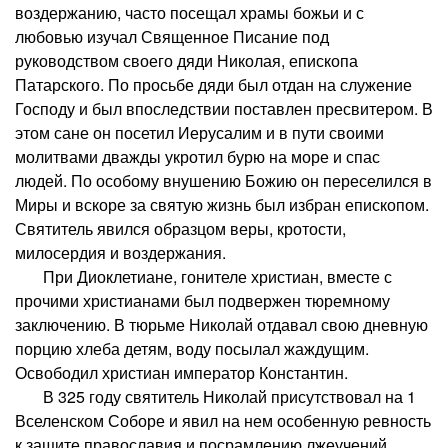
воздержанию, часто посещал храмы божьи и с
любовью изучал Священное Писание под
руководством своего дяди Николая, епископа
Патарского. По просьбе дяди был отдан на служение
Господу и был впоследствии поставлен пресвитером. В
этом сане он посетил Иерусалим и в пути своими
молитвами дважды укротил бурю на море и спас
людей. По особому внушению Божию он переселился в
Миры и вскоре за святую жизнь был избран епископом.
Святитель явился образцом веры, кротости,
милосердия и воздержания.
При Диоклетиане, гонителе христиан, вместе с
прочими христианами был подвержен тюремному
заключению. В тюрьме Николай отдавал свою дневную
порцию хлеба детям, воду посылал жаждущим.
Освободил христиан император Константин.
В 325 году святитель Николай присутствовал на 1
Вселенском Соборе и явил на нем особенную ревность
к защите православия и посрамлению лжеучений.