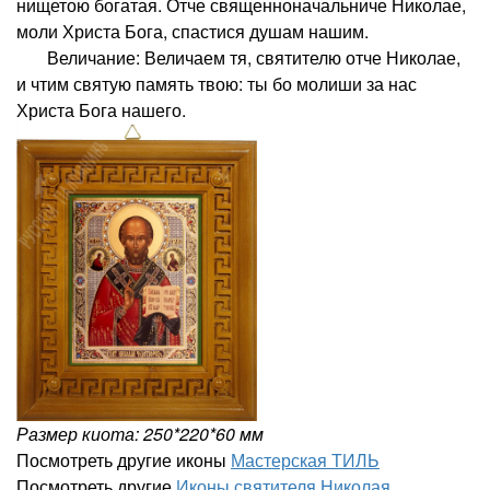
нищетою богатая. Отче священноначальниче Николае,
моли Христа Бога, спастися душам нашим.
Величание: Величаем тя, святителю отче Николае,
и чтим святую память твою: ты бо молиши за нас
Христа Бога нашего.
Размер киота: 250*220*60 мм
Посмотреть другие иконы
Мастерская ТИЛЬ
Посмотреть другие
Иконы святителя Николая