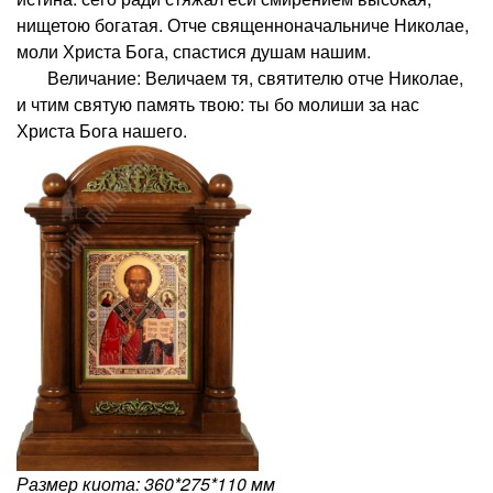
нищетою богатая. Отче священноначальниче Николае,
моли Христа Бога, спастися душам нашим.
Величание: Величаем тя, святителю отче Николае,
и чтим святую память твою: ты бо молиши за нас
Христа Бога нашего.
Размер киота: 360*275*110 мм