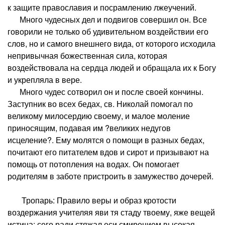
к защите православия и посрамлению лжеучений.
Много чудесных дел и подвигов совершил он. Все
говорили не только об удивительном воздействии его
слов, но и самого внешнего вида, от которого исходила
непривычная божественная сила, которая
воздействовала на сердца людей и обращала их к Богу
и укрепляла в вере.
Много чудес сотворил он и после своей кончины.
Заступник во всех бедах, св. Николай помогал по
великому милосердию своему, и малое моление
приносящим, подавая им ?великих недугов
исцеление?. Ему молятся о помощи в разных бедах,
почитают его питателем вдов и сирот и призывают на
помощь от потопления на водах. Он помогает
родителям в заботе пристроить в замужество дочерей.
Тропарь: Правило веры и образ кротости
воздержания учителяя яви тя стаду твоему, яже вещей
истина: сего ради стяжал еси смирением высокая,