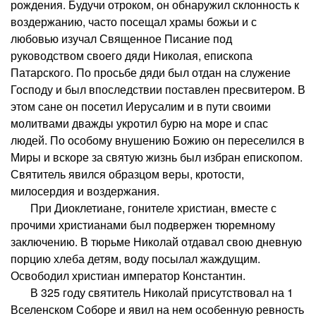
рождения. Будучи отроком, он обнаружил склонность к
воздержанию, часто посещал храмы божьи и с
любовью изучал Священное Писание под
руководством своего дяди Николая, епископа
Патарского. По просьбе дяди был отдан на служение
Господу и был впоследствии поставлен пресвитером. В
этом сане он посетил Иерусалим и в пути своими
молитвами дважды укротил бурю на море и спас
людей. По особому внушению Божию он переселился в
Миры и вскоре за святую жизнь был избран епископом.
Святитель явился образцом веры, кротости,
милосердия и воздержания.
При Диоклетиане, гонителе христиан, вместе с
прочими христианами был подвержен тюремному
заключению. В тюрьме Николай отдавал свою дневную
порцию хлеба детям, воду посылал жаждущим.
Освободил христиан император Константин.
В 325 году святитель Николай присутствовал на 1
Вселенском Соборе и явил на нем особенную ревность