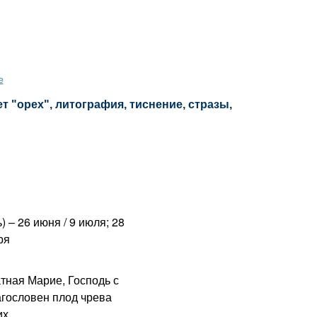
е
т "орех", литография, тиснение, стразы,
) – 26 июня / 9 июля; 28
ря
ная Марие, Господь с
агословен плод чрева
х.