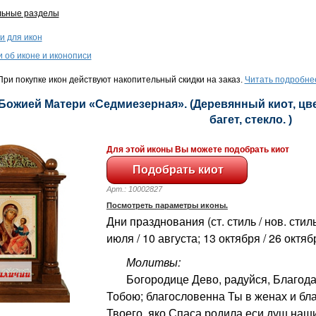
льные разделы
и для икон
и об иконе и иконописи
ри покупке икон действуют накопительный скидки на заказ.
Читать подробне
 Божией Матери «Седмиезерная». (Деревянный киот, цве
багет, стекло. )
Для этой иконы Вы можете подобрать киот
Арт.: 10002827
Посмотреть параметры иконы.
Дни празднования (ст. стиль / нов. стиль
июля / 10 августа; 13 октября / 26 октяб
Молитвы:
Богородице Дево, радуйся, Благодат
Тобою; благословенна Ты в женах и бл
Твоего, яко Спаса родила еси душ наши