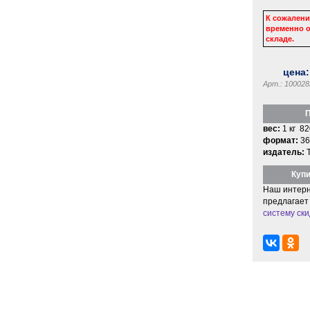
К сожалени
временно о
складе.
цена
Арт.: 100028
П
вес:
1 кг 82
формат:
36
издатель:
Купи
Наш интерн
предлагает
систему ски