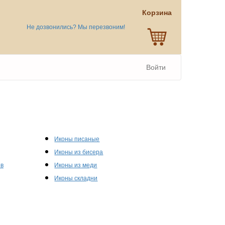
Корзина
Не дозвонились? Мы перезвоним!
Войти
Иконы писаные
Иконы из бисера
ов
Иконы из меди
Иконы складни