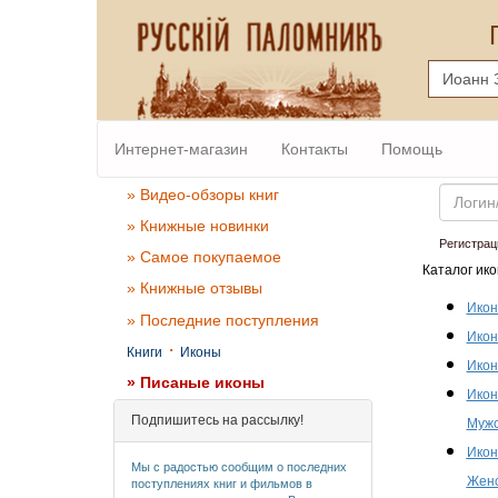
Интернет-магазин
Контакты
Помощь
Email
» Видео-обзоры книг
» Книжные новинки
Регистрац
» Самое покупаемое
Каталог ико
» Книжные отзывы
Икон
» Последние поступления
Икон
·
Книги
Иконы
Икон
» Писаные иконы
Икон
Подпишитесь на рассылку!
Мужс
Икон
Мы с радостью сообщим о последних
Женс
поступлениях книг и фильмов в