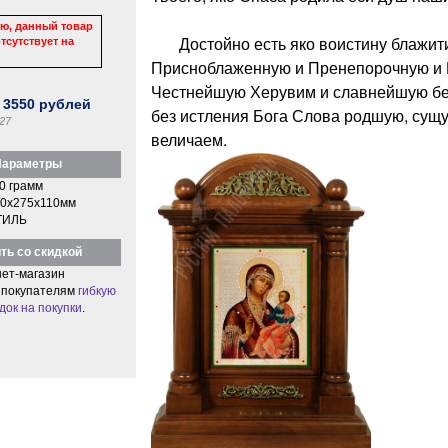
ю, данный товар
Достойно есть яко воистину блажити
тсутствует на
Присноблаженную и Пренепорочную и 
Честнейшую Херувим и славнейшую бе
:
3550
рублей
без истления Бога Слова родшую, сущ
27
величаем.
араметры
0 грамм
0x275x110мм
ТИЛЬ
ть со скидкой
ет-магазин
 покупателям
гибкую
док на покупки
.