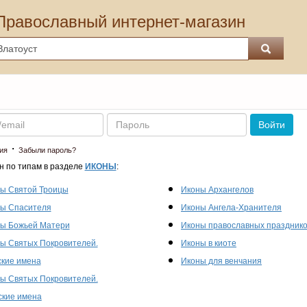
Православный интернет-магазин
Пароль
Войти
·
ия
Забыли пароль?
н по типам в разделе
ИКОНЫ
:
ы Святой Троицы
Иконы Архангелов
ы Спасителя
Иконы Ангела-Хранителя
ы Божьей Матери
Иконы православных праздник
ы Святых Покровителей.
Иконы в киоте
кие имена
Иконы для венчания
ы Святых Покровителей.
кие имена