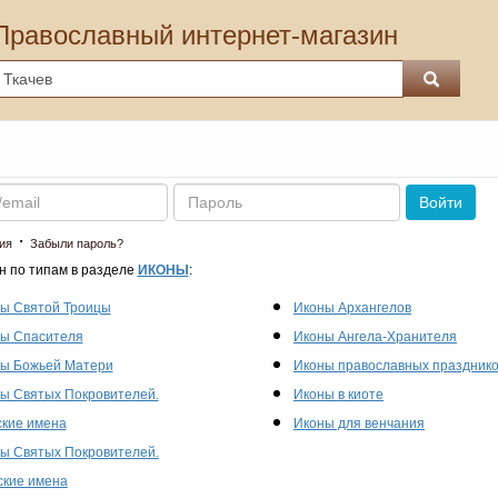
Православный интернет-магазин
Пароль
Войти
·
ия
Забыли пароль?
н по типам в разделе
ИКОНЫ
:
ы Святой Троицы
Иконы Архангелов
ы Спасителя
Иконы Ангела-Хранителя
ы Божьей Матери
Иконы православных праздник
ы Святых Покровителей.
Иконы в киоте
кие имена
Иконы для венчания
ы Святых Покровителей.
кие имена