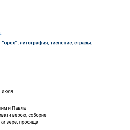
е
 "орех", литография, тиснение, стразы,
3 июля
лим и Павла
овати верою, соборне
ики вере, просяща