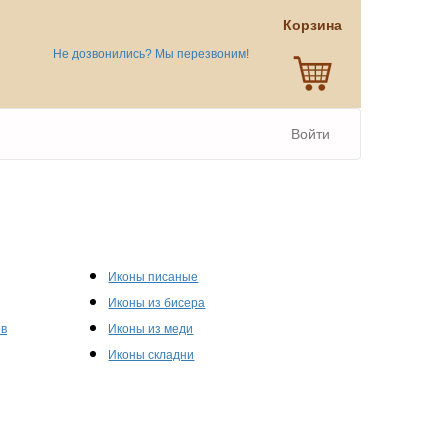
Корзина
Не дозвонились? Мы перезвоним!
Войти
Иконы писаные
Иконы из бисера
ов
Иконы из меди
Иконы складни