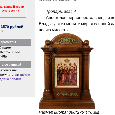
ю, данный товар
Тропарь,
глас 4
тсутствует на
Апостолов первопрестольницы и все
Владыку всех молите мир вселенней д
:
3570
рублей
велию милость.
93
араметры
0 грамм
0x275x110мм
ТИЛЬ
ть со скидкой
ет-магазин
 покупателям
гибкую
док на покупки
.
Размер киота: 360*275*110 мм