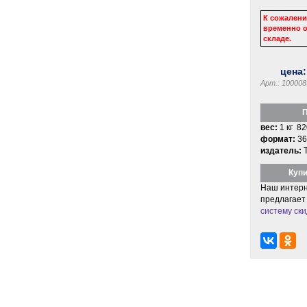
К сожалени
временно о
складе.
цена
Арт.: 100008
П
вес:
1 кг 82
формат:
36
издатель:
Купи
Наш интерн
предлагает
систему ски