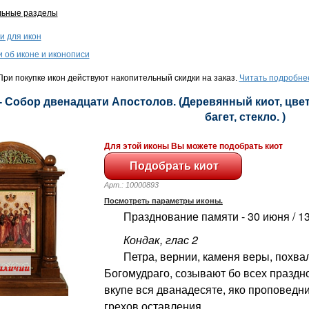
льные разделы
и для икон
и об иконе и иконописи
ри покупке икон действуют накопительный скидки на заказ.
Читать подробне
- Собор двенадцати Апостолов. (Деревянный киот, цвет
багет, стекло. )
Для этой иконы Вы можете подобрать киот
Арт.: 10000893
Посмотреть параметры иконы.
Празднование памяти - 30 июня / 1
Кондак, глас 2
Петра, вернии, каменя веры, похва
Богомудраго, созывают бо всех праздн
вкупе вся дванадесяте, яко проповедн
грехов оставления.