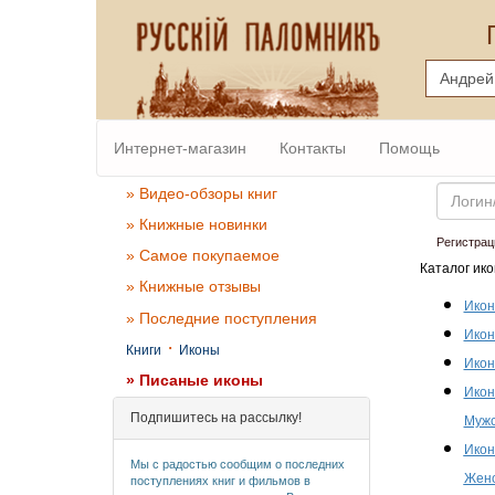
Интернет-магазин
Контакты
Помощь
Email
» Видео-обзоры книг
» Книжные новинки
Регистрац
» Самое покупаемое
Каталог ико
» Книжные отзывы
Икон
» Последние поступления
Икон
·
Книги
Иконы
Икон
» Писаные иконы
Икон
Подпишитесь на рассылку!
Мужс
Икон
Мы с радостью сообщим о последних
Женс
поступлениях книг и фильмов в