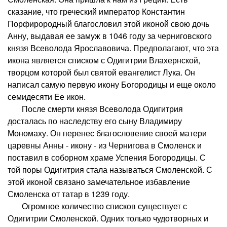
сказание, что греческий император Константин
Порфирородный благословил этой иконой свою дочь
Анну, выдавая ее замуж в 1046 году за черниговского
князя Всеволода Ярославовича. Предполагают, что эта
икона является списком с Одигитрии Влахернской,
творцом которой был святой евангелист Лука. Он
написал самую первую икону Богородицы и еще около
семидесяти Ее икон.
После смерти князя Всеволода Одигитрия
досталась по наследству его сыну Владимиру
Мономаху. Он перенес благословение своей матери
царевны Анны - икону - из Чернигова в Смоленск и
поставил в соборном храме Успения Богородицы. С
той поры Одигитрия стала называться Смоленской. С
этой иконой связано замечательное избавление
Смоленска от татар в 1239 году.
Огромное количество списков существует с
Одигитрии Смоленской. Одних только чудотворных и