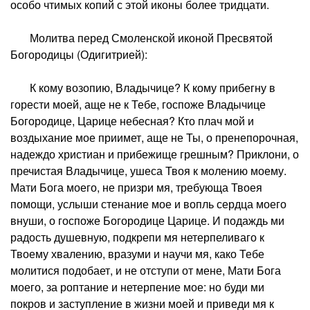
особо чтимых копий с этой иконы более тридцати.
Молитва перед Смоленской иконой Пресвятой
Богородицы (Одигитрией):
К кому возопию, Владычице? К кому прибегну в
горести моей, аще не к Тебе, госпоже Владычице
Богородице, Царице небесная? Кто плач мой и
воздыхание мое приимет, аще не Ты, о пренепорочная,
надеждо христиан и прибежище грешным? Приклони, о
пречистая Владычице, ушеса Твоя к молению моему.
Мати Бога моего, не призри мя, требующа Твоея
помощи, услыши стенание мое и вопль сердца моего
внуши, о госпоже Богородице Царице. И подаждь ми
радость душевную, подкрепи мя нетерпеливаго к
Твоему хвалению, вразуми и научи мя, како Тебе
молитися подобает, и не отступи от мене, Мати Бога
моего, за роптание и нетерпение мое: но буди ми
покров и заступление в жизни моей и приведи мя к