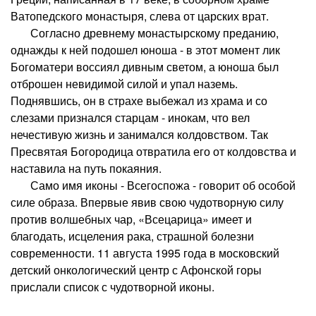
Ватопедского монастыря, слева от царских врат.
Согласно древнему монастырскому преданию,
однажды к ней подошел юноша - в этот момент лик
Богоматери воссиял дивным светом, а юноша был
отброшен невидимой силой и упал наземь.
Поднявшись, он в страхе выбежал из храма и со
слезами признался старцам - инокам, что вел
нечестивую жизнь и занимался колдовством. Так
Пресвятая Богородица отвратила его от колдовства и
наставила на путь покаяния.
Само имя иконы - Всегоспожа - говорит об особой
силе образа. Впервые явив свою чудотворную силу
против волшебных чар, «Всецарица» имеет и
благодать, исцеления рака, страшной болезни
современности. 11 августа 1995 года в московский
детский онкологический центр с Афонской горы
прислали список с чудотворной иконы.