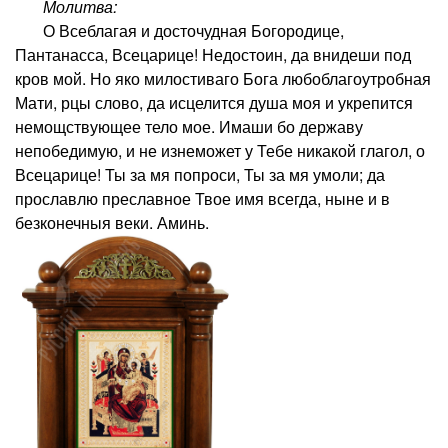
Молитва:
О Всеблагая и досточудная Богородице,
Пантанасса, Всецарице! Недостоин, да внидеши под
кров мой. Но яко милостиваго Бога любоблагоутробная
Мати, рцы слово, да исцелится душа моя и укрепится
немощствующее тело мое. Имаши бо державу
непобедимую, и не изнеможет у Тебе никакой глагол, о
Всецарице! Ты за мя попроси, Ты за мя умоли; да
прославлю преславное Твое имя всегда, ныне и в
безконечныя веки. Аминь.