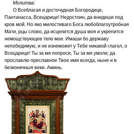
Молитва:
О Всеблагая и досточудная Богородице,
Пантанасса, Всецарице! Недостоин, да внидеши под
кров мой. Но яко милостиваго Бога любоблагоутробная
Мати, рцы слово, да исцелится душа моя и укрепится
немощствующее тело мое. Имаши бо державу
непобедимую, и не изнеможет у Тебе никакой глагол, о
Всецарице! Ты за мя попроси, Ты за мя умоли; да
прославлю преславное Твое имя всегда, ныне и в
безконечныя веки. Аминь.