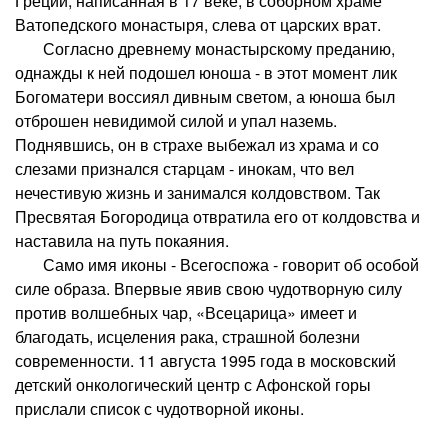
Греции, написанная в 17 веке, в соборном храме
Ватопедского монастыря, слева от царских врат.
Согласно древнему монастырскому преданию,
однажды к ней подошел юноша - в этот момент лик
Богоматери воссиял дивным светом, а юноша был
отброшен невидимой силой и упал наземь.
Поднявшись, он в страхе выбежал из храма и со
слезами признался старцам - инокам, что вел
нечестивую жизнь и занимался колдовством. Так
Пресвятая Богородица отвратила его от колдовства и
наставила на путь покаяния.
Само имя иконы - Всегоспожа - говорит об особой
силе образа. Впервые явив свою чудотворную силу
против волшебных чар, «Всецарица» имеет и
благодать, исцеления рака, страшной болезни
современности. 11 августа 1995 года в московский
детский онкологический центр с Афонской горы
прислали список с чудотворной иконы.