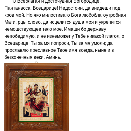
О Всеблагая и досточудная Богородице,
Пантанасса, Всецарице! Недостоин, да внидеши под
кров мой. Но яко милостиваго Бога любоблагоутробная
Мати, рцы слово, да исцелится душа моя и укрепится
немощствующее тело мое. Имаши бо державу
непобедимую, и не изнеможет у Тебе никакой глагол, о
Всецарице! Ты за мя попроси, Ты за мя умоли; да
прославлю преславное Твое имя всегда, ныне и в
безконечныя веки. Аминь.