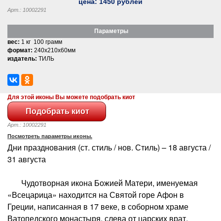
цена:
1450
рублей
Арт.: 10002291
Параметры
вес:
1 кг 100 грамм
формат:
240x210x60мм
издатель:
ТИЛЬ
Для этой иконы Вы можете подобрать киот
Арт.: 10002291
Посмотреть параметры иконы.
Дни празднования (ст. стиль / нов. Стиль) – 18 августа /
31 августа
Чудотворная икона Божией Матери, именуемая
«Всецарица» находится на Святой горе Афон в
Греции, написанная в 17 веке, в соборном храме
Ватопедского монастыря, слева от царских врат.