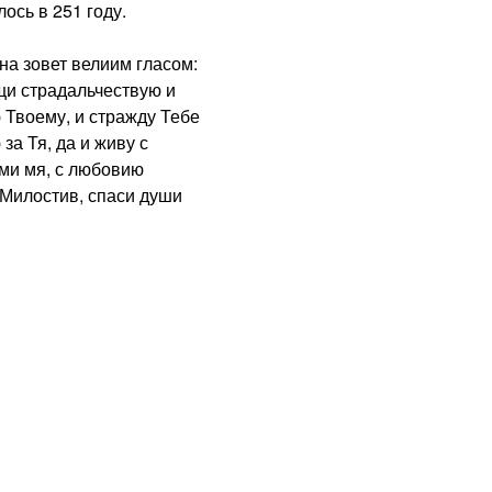
ось в 251 году.
а зовет велиим гласом:
щи страдальчествую и
 Твоему, и стражду Тебе
за Тя, да и живу с
ми мя, с любовию
 Милостив, спаси души