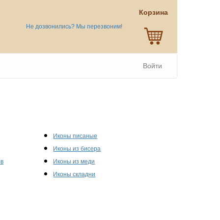
Корзина
Не дозвонились? Мы перезвоним!
Войти
Иконы писаные
Иконы из бисера
ов
Иконы из меди
Иконы складни