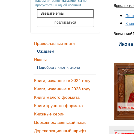
нашем интернет-магазине. Вы не
пропустите ни одной новинки!
Дополните
Полк
Книг
Внимание! П
Православные книги
Икона 
Ожидаем
Иконы
Подобрать киот к иконе
Книги, изданные в 2024 году
Книги, изданные в 2023 году
Книги малого формата
Книги крупного формата
Книжные серии
Церковнославянский язык
Дореволюционный шрифт
К сожалени