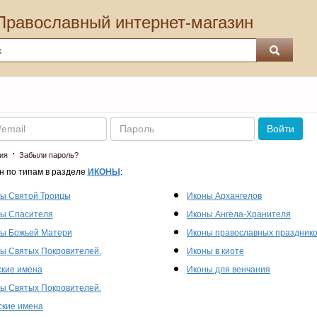
Православный интернет-магазин
Пароль
Войти
·
ия
Забыли пароль?
н по типам в разделе
ИКОНЫ
:
ы Святой Троицы
Иконы Архангелов
ы Спасителя
Иконы Ангела-Хранителя
ы Божьей Матери
Иконы православных праздник
ы Святых Покровителей.
Иконы в киоте
кие имена
Иконы для венчания
ы Святых Покровителей.
кие имена