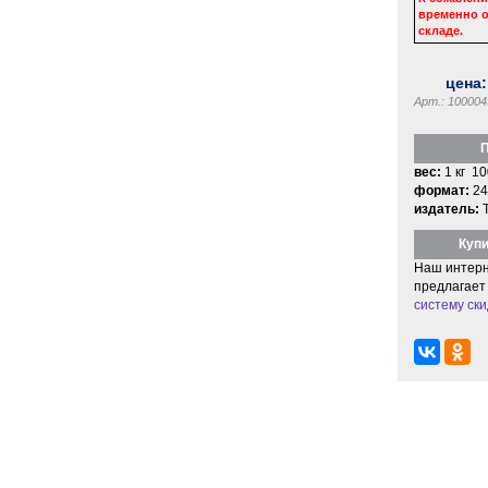
временно о
складе.
цена
Арт.: 100004
П
вес:
1 кг 10
формат:
24
издатель:
Купи
Наш интерн
предлагает
систему ски