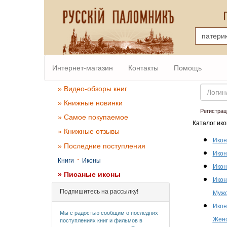
Интернет-магазин
Контакты
Помощь
Email
» Видео-обзоры книг
» Книжные новинки
Регистрац
» Самое покупаемое
Каталог ико
» Книжные отзывы
Икон
» Последние поступления
Икон
·
Книги
Иконы
Икон
» Писаные иконы
Икон
Подпишитесь на рассылку!
Мужс
Икон
Мы с радостью сообщим о последних
Женс
поступлениях книг и фильмов в