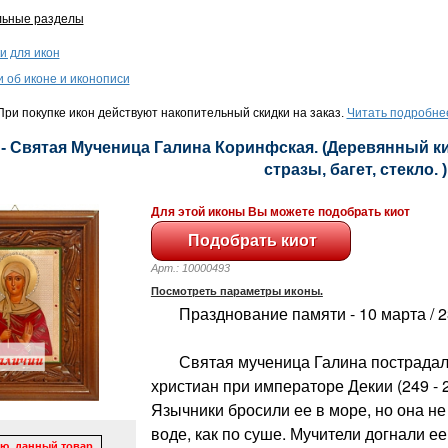
льные разделы
и для икон
и об иконе и иконописи
ри покупке икон действуют накопительный скидки на заказ.
Читать подробне
- Святая Мученица Галина Коринфская. (Деревянный кио
стразы, багет, стекло. )
Для этой иконы Вы можете подобрать киот
Арт.: 10000493
Посмотреть параметры иконы.
Празднование памяти - 10 марта / 2
Святая мученица Галина пострадала
христиан при императоре Декии (249 - 2
Язычники бросили ее в море, но она не
воде, как по суше. Мучители догнали ее
ю, данный товар