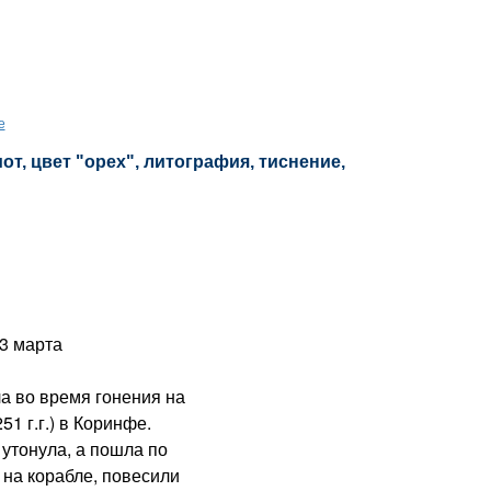
е
т, цвет "орех", литография, тиснение,
3 марта
 во время гонения на
51 г.г.) в Коринфе.
 утонула, а пошла по
 на корабле, повесили