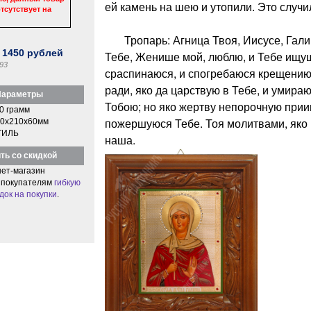
ей камень на шею и утопили. Это случил
тсутствует на
Тропарь: Агница Твоя, Иисусе, Галин
:
1450
рублей
Тебе, Женише мой, люблю, и Тебе ищу
93
сраспинаюся, и спогребаюся крещению
ради, яко да царствую в Тебе, и умираю 
араметры
Тобою; но яко жертву непорочную прии
0 грамм
пожершуюся Тебе. Тоя молитвами, яко
0x210x60мм
ТИЛЬ
наша.
ть со скидкой
ет-магазин
 покупателям
гибкую
док на покупки
.