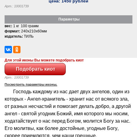
цена:
1450
рублей
Арт.: 10001739
Параметры
вес:
1 кг 100 грамм
формат:
240x210x60мм
издатель:
ТИЛЬ
Для этой иконы Вы можете подобрать киот
Арт.: 10001739
Посмотреть параметры иконы.
Господь каждому из нас дает двух ангелов, один из
которых - Ангел-хранитель - хранит нас от всякого зла,
от разных несчастий и помогает делать добро, а другой
ангел - святой угодник Божий, имя которого мы носим,
ходатайствует о нас перед Богом, молится Богу за нас.
Его молитвы, как более достойные, угодные Богу,
скорее приемлются, чем наши грешные.