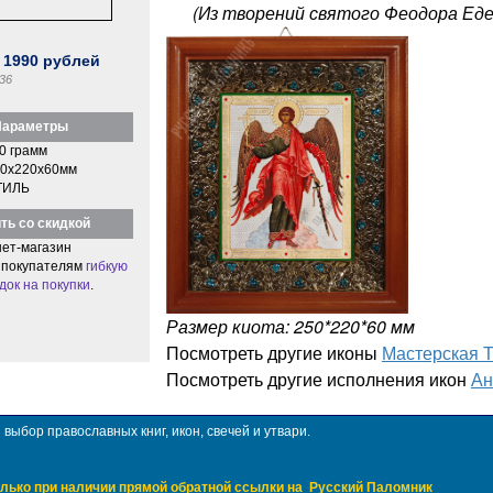
(Из творений святого Феодора Еде
:
1990
рублей
36
араметры
0 грамм
0x220x60мм
ТИЛЬ
ть со скидкой
ет-магазин
 покупателям
гибкую
док на покупки
.
Размер киота: 250*220*60 мм
Посмотреть другие иконы
Мастерская 
Посмотреть другие исполнения икон
Ан
ыбор православных книг, икон, свечей и утвари.
лько при наличии прямой обратной ссылки на
Русский Паломник