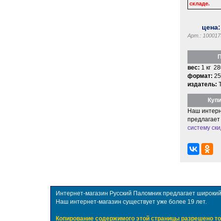
складе.
цена
Арт.: 100017
П
вес:
1 кг 28
формат:
25
издатель:
Купи
Наш интерн
предлагает
систему ски
Интернет-магазин Русский Паломник предлагает широкий в
Наш интернет-магазин существует уже более 19 лет.
Копирование содержимого этой страницы разрешено то