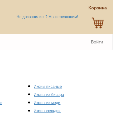
Корзина
Не дозвонились? Мы перезвоним!
Войти
Иконы писаные
Иконы из бисера
ов
Иконы из меди
Иконы складни