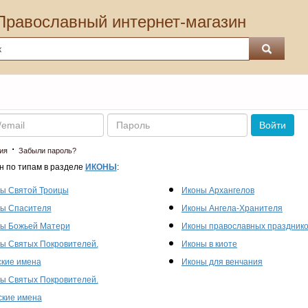
Православный интернет-магазин
Пароль
Войти
·
ия
Забыли пароль?
н по типам в разделе
ИКОНЫ
:
ы Святой Троицы
Иконы Архангелов
ы Спасителя
Иконы Ангела-Хранителя
ы Божьей Матери
Иконы православных праздник
ы Святых Покровителей.
Иконы в киоте
кие имена
Иконы для венчания
ы Святых Покровителей.
кие имена