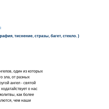
е
афия, тиснение, стразы, багет, стекло. )
гелов, один из которых
го зла, от разных
ругой ангел - святой
 ходатайствует о нас
молитвы, как более
млются, чем наши