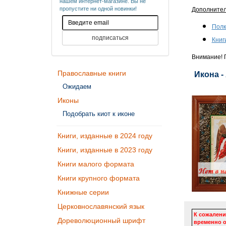
нашем интернет-магазине. Вы не
пропустите ни одной новинки!
Дополните
Полк
Книг
Внимание! П
Православные книги
Икона -
Ожидаем
Иконы
Подобрать киот к иконе
Книги, изданные в 2024 году
Книги, изданные в 2023 году
Книги малого формата
Книги крупного формата
Книжные серии
Церковнославянский язык
К сожалени
Дореволюционный шрифт
временно о