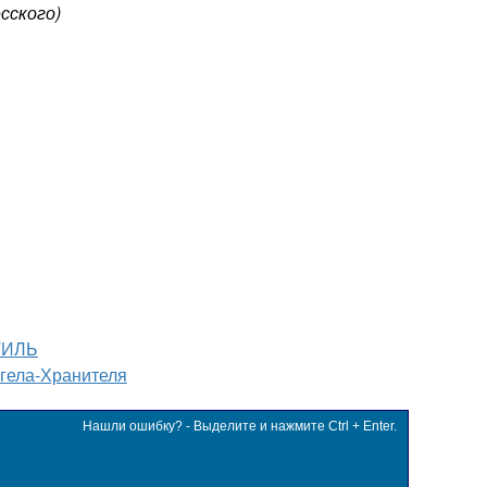
сского)
ТИЛЬ
гела-Хранителя
Нашли ошибку? - Выделите и нажмите Ctrl + Enter.