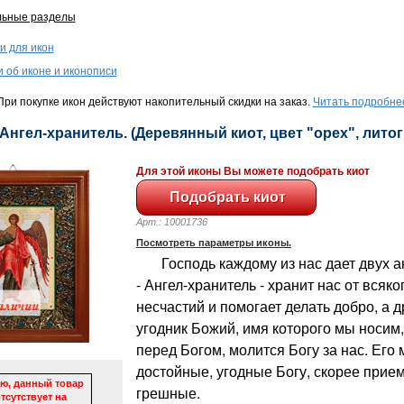
льные разделы
и для икон
и об иконе и иконописи
ри покупке икон действуют накопительный скидки на заказ.
Читать подробне
 Ангел-хранитель. (Деревянный киот, цвет "орех", литогр
Для этой иконы Вы можете подобрать киот
Арт.: 10001736
Посмотреть параметры иконы.
Господь каждому из нас дает двух ан
- Ангел-хранитель - хранит нас от всяко
несчастий и помогает делать добро, а д
угодник Божий, имя которого мы носим,
перед Богом, молится Богу за нас. Его 
достойные, угодные Богу, скорее прие
ю, данный товар
грешные.
тсутствует на