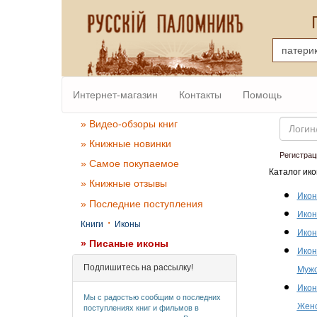
Интернет-магазин
Контакты
Помощь
Email
» Видео-обзоры книг
» Книжные новинки
Регистрац
» Самое покупаемое
Каталог ико
» Книжные отзывы
Икон
» Последние поступления
Икон
·
Книги
Иконы
Икон
» Писаные иконы
Икон
Подпишитесь на рассылку!
Мужс
Икон
Мы с радостью сообщим о последних
Женс
поступлениях книг и фильмов в