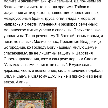
молитв и расцветет, аки крин сельный. Да поживем во
благочестии и чистоте, всегда храними Тобою от
искушения антихристова, нашествия иноплеменных,
междоусобныя брани, труса, огня, глада и мора; от
напрасныя смерти, пленения и раздоров семейных;
монашеское житие укрепи и спаси ны, Пречистая, яко
уповаем на Тя по реченному Тобою: «Аз есмь с вами, и
никтоже на вы». Молися о нас, Пресвятая Владычице
Богородице, ко Господу Богу нашему, милующему и
спасающему, да не лишит ны защиты и Царствия
Своего присвоения, иже и сам рече верным Своим:
"Азъ есмь с вами, и никтоже на вы". Емуже слава,
держава, честь и поклонение, сила и величие подобает
Отцу и Сыну, и Святому Духу, ныне и присно и во веки
веков. Аминь.