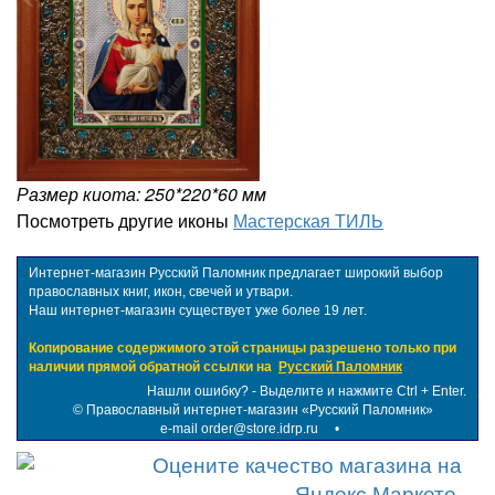
Размер киота: 250*220*60 мм
Посмотреть другие иконы
Мастерская ТИЛЬ
Интернет-магазин Русский Паломник предлагает широкий выбор
православных книг, икон, свечей и утвари.
Наш интернет-магазин существует уже более 19 лет.
Копирование содержимого этой страницы разрешено только при
наличии прямой обратной ссылки на
Русский Паломник
Нашли ошибку? - Выделите и нажмите Ctrl + Enter.
©
Православный интернет-магазин «Русский Паломник»
e-mail order@store.idrp.ru
•