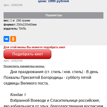
цена:
1990
рублей
Арт.: 10002336
Параметры
вес:
1 кг 280 грамм
формат:
250x220x60мм
издатель:
ТИЛЬ
Для этой иконы Вы можете подобрать киот
Арт.: 10002336
Посмотреть параметры иконы.
Дни празднования (ст. стиль / нов. стиль) - В день
Похвалы Пресвятой Богородицы - субботу пятой
седмицы Великого поста.
Кондак 1
Взбранной Воеводе и Спасительнице российския,
яко избавльшеся от злых, благодарственная восписуем