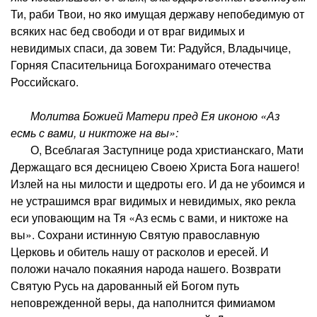
Ти, раби Твои, но яко имущая державу непобедимую от
всяких нас бед свободи и от враг видимых и
невидимых спаси, да зовем Ти: Радуйся, Владычице,
Горняя Спасительница Богохранимаго отечества
Российскаго.
Молитва Божией Матери пред Ея иконою «Аз
есмь с вами, и никтоже на вы»:
О, Всеблагая Заступнице рода христианскаго, Мати
Держащаго вся десницею Своею Христа Бога нашего!
Излей на ны милости и щедроты его. И да не убоимся и
не устрашимся враг видимых и невидимых, яко рекла
еси уповающим на Тя «Аз есмь с вами, и никтоже на
вы». Сохрани истинную Святую православную
Церковь и обитель нашу от расколов и ересей. И
положи начало покаяния народа нашего. Возврати
Святую Русь на дарованный ей Богом путь
неповрежденной веры, да наполнится фимиамом