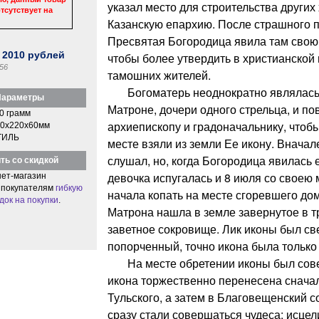
указал место для строительства других
тсутствует на
Казанскую епархию. После страшного п
Пресвятая Богородица явила там свою
:
2010
рублей
чтобы более утвердить в христианской
56
тамошних жителей.
Богоматерь неоднократно являлась в
араметры
Матроне, дочери одного стрельца, и по
0 грамм
архиепископу и градоначальнику, чтоб
0x220x60мм
ТИЛЬ
месте взяли из земли Ее икону. Вначал
слушал, но, когда Богородица явилась е
ть со скидкой
девочка испугалась и 8 июля со своею 
ет-магазин
 покупателям
гибкую
начала копать на месте сгоревшего до
док на покупки
.
Матрона нашла в земле завернутое в т
заветное сокровище. Лик иконы был св
попорченный, точно икона была только 
На месте обретении иконы был совер
икона торжественно перенесена снача
Тульского, а затем в Благовещенский 
сразу стали совершаться чудеса: исце