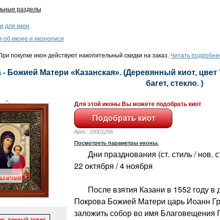
льные разделы
и для икон
и об иконе и иконописи
ри покупке икон действуют накопительный скидки на заказ.
Читать подробне
 - Божией Матери «Казанская». (Деревянный киот, цвет 
багет, стекло. )
Для этой иконы Вы можете подобрать киот
Арт.: 10001256
Посмотреть параметры иконы.
Дни празднования (ст. стиль / нов. сти
22 октября / 4 ноября
После взятия Казани в 1552 году в 
Покрова Божией Матери царь Иоанн Г
заложить собор во имя Благовещения 
ю, данный товар