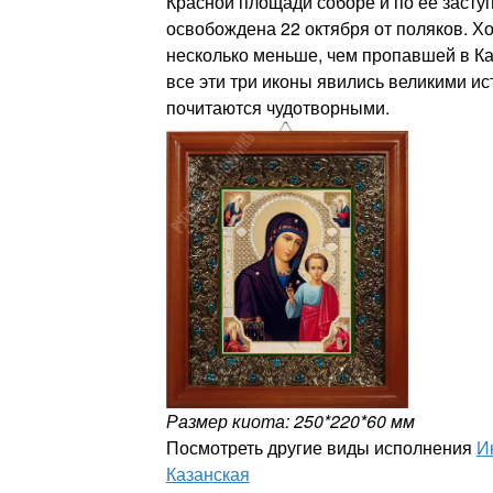
Красной площади соборе и по ее засту
освобождена 22 октября от поляков. Х
несколько меньше, чем пропавшей в Ка
все эти три иконы явились великими и
почитаются чудотворными.
Размер киота: 250*220*60 мм
Посмотреть другие виды исполнения
И
Казанская