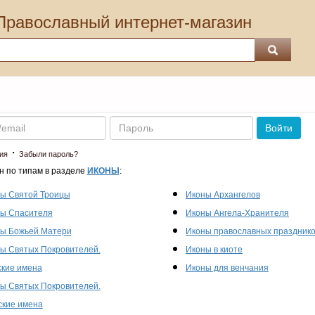
Православный интернет-магазин
Пароль
Войти
·
ия
Забыли пароль?
н по типам в разделе
ИКОНЫ
:
ы Святой Троицы
Иконы Архангелов
ы Спасителя
Иконы Ангела-Хранителя
ы Божьей Матери
Иконы православных праздник
ы Святых Покровителей.
Иконы в киоте
кие имена
Иконы для венчания
ы Святых Покровителей.
кие имена