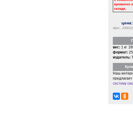
временно о
складе.
цена
Арт.: 100012
П
вес:
1 кг 28
формат:
25
издатель:
Купи
Наш интерн
предлагает
систему ски