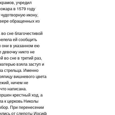
 храмов, учредил
ожара в 1579 году
 чудотворную икону,
 вере обращенных из
о сне благочестивой
велела ей сообщить
ы они в указанном ею
е девочку никто не
й во сне в третий раз,
матерью взяла заступ и
ма стрельца. Именно
ряпицу вишневого цвета
ежий, ничем не
что написана.
шен крестный ход, а
ла к церковь Николы
собор. При перенесении
лились от слепоты Иосиф