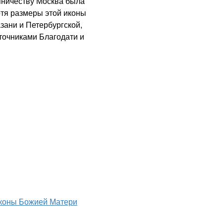
пничеству Москва была
отя размеры этой иконы
зани и Петербургской,
сточниками Благодати и
коны Божией Матери