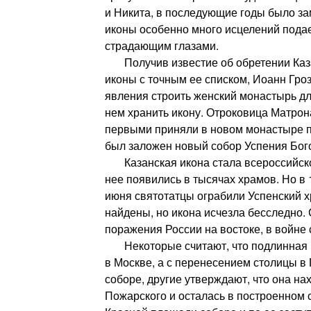
и Никита, в последующие годы было зам
иконы особенно много исцелений пода
страдающим глазами.
Получив известие об обретении Каза
иконы с точным ее списком, Иоанн Гро
явления строить женский монастырь дл
нем хранить икону. Отроковица Матрон
первыми приняли в новом монастыре п
был заложен новый собор Успения Бог
Казанская икона стала всероссийско
нее появились в тысячах храмов. Но в 1
июня святотатцы ограбили Успенский х
найдены, но икона исчезла бесследно.
поражения России на востоке, в войне 
Некоторые считают, что подлинная и
в Москве, а с перенесением столицы в 
соборе, другие утверждают, что она на
Пожарского и осталась в построенном 