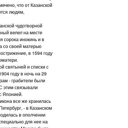
ечено, что от Казанской
ется людям,
нской чудотворной
зный велел на месте
я сорока инокинь и в
а со своей матерью
острижение, в 1594 году
оматери.
й святыней и списки с
904 году в ночь на 29
рам - грабители были
 С этим связывали
с Японией.
кона все же хранилась
Петербург, - в Казанском
ходилась в ополчении
специально для нее на