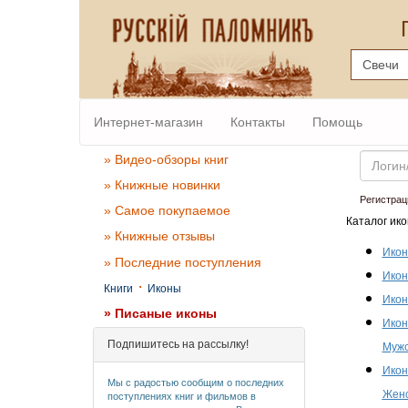
Интернет-магазин
Контакты
Помощь
Email
» Видео-обзоры книг
» Книжные новинки
Регистрац
» Самое покупаемое
Каталог ико
» Книжные отзывы
Икон
» Последние поступления
Икон
·
Книги
Иконы
Икон
» Писаные иконы
Икон
Подпишитесь на рассылку!
Мужс
Икон
Мы с радостью сообщим о последних
Женс
поступлениях книг и фильмов в