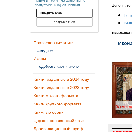
нашем интернет-магазине. Вы не
пропустите ни одной новинки!
Дополните
Полк
Книг
Внимание! П
Православные книги
Икона
Ожидаем
Иконы
Подобрать киот к иконе
Книги, изданные в 2024 году
Книги, изданные в 2023 году
Книги малого формата
Книги крупного формата
Книжные серии
Церковнославянский язык
Дореволюционный шрифт
К сожалени