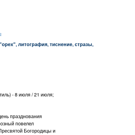
е
"орех", литография, тиснение, стразы,
ль) - 8 июля / 21 июля;
день празднования
розный повелел
Пресвятой Богородицы и