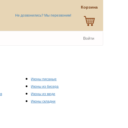
Корзина
Не дозвонились? Мы перезвоним!
Войти
Иконы писаные
Иконы из бисера
ов
Иконы из меди
Иконы складни