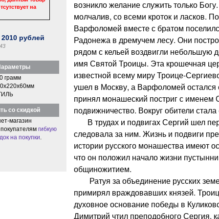
возникло желание служить только Богу.
тсутствует на
молчалив, со всеми кроток и ласков. П
Варфоломей вместе с братом поселился
:
2010
рублей
Радонежа в дремучем лесу. Они постро
43
рядом с кельей воздвигли небольшую 
имя Святой Троицы. Эта крошечная це
араметры
известной всему миру Троице-Сергиев
0 грамм
ушел в Москву, а Варфоломей остался о
0x220x60мм
ТИЛЬ
принял монашеский постриг с именем С
подвижничество. Вокруг обители стала 
ть со скидкой
В трудах и подвигах Сергий шел пер
ет-магазин
 покупателям
гибкую
следовала за ним. Жизнь и подвиги пр
док на покупки
.
истории русского монашества имеют ос
что он положил начало жизни пустынник
общиножитием.
Ратуя за объединение русских земел
примирял враждовавших князей. Троиц
духовное основание победы в Куликовс
Димитрий чтил преподобного Сергия, ка