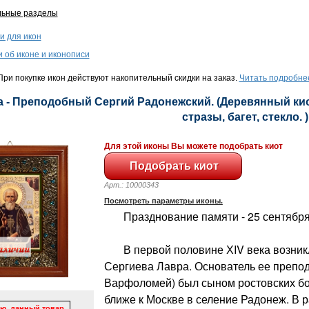
льные разделы
и для икон
и об иконе и иконописи
ри покупке икон действуют накопительный скидки на заказ.
Читать подробне
 - Преподобный Сергий Радонежский. (Деревянный киот
стразы, багет, стекло. )
Для этой иконы Вы можете подобрать киот
Арт.: 10000343
Посмотреть параметры иконы.
Празднование памяти - 25 сентября 
В первой половине ХIV века возникл
Сергиева Лавра. Основатель ее препо
Варфоломей) был сыном ростовских б
ближе к Москве в селение Радонеж. В р
ю, данный товар