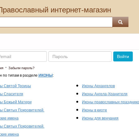
Православный интернет-магазин
Пароль
Войти
·
ия
Забыли пароль?
н по типам в разделе
ИКОНЫ
:
ы Святой Троицы
Иконы Архангелов
ы Спасителя
Иконы Ангела-Хранителя
ы Божьей Матери
Иконы православных праздник
ы Святых Покровителей.
Иконы в киоте
кие имена
Иконы для венчания
ы Святых Покровителей.
кие имена