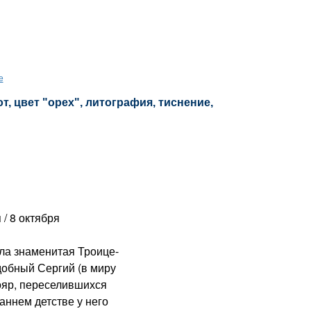
е
, цвет "орех", литография, тиснение,
/ 8 октября
а знаменитая Троице-
добный Сергий (в миру
ояр, переселившихся
аннем детстве у него