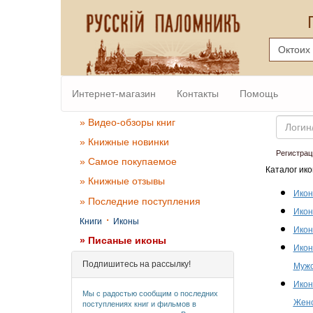
Интернет-магазин
Контакты
Помощь
Email
» Видео-обзоры книг
» Книжные новинки
Регистрац
» Самое покупаемое
Каталог ико
» Книжные отзывы
Икон
» Последние поступления
Икон
·
Книги
Иконы
Икон
» Писаные иконы
Икон
Подпишитесь на рассылку!
Мужс
Икон
Мы с радостью сообщим о последних
Женс
поступлениях книг и фильмов в