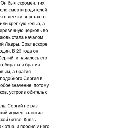
 Он был скромен, тих,
осле смерти родителей
 в десяти верстах от
или крепкую келью, а
деревянную церковь во
рковь стала началом
ой Лавры. Брат вскоре
дин. В 23 года он
ергий, и началось его
собираться братия.
вым, а братия
еподобного Сергия в
обое значение, потому
ов, устроив обитель с
ь, Сергий не раз
кий игумен заложил
кой битве. Князь
к отца, и просил у него