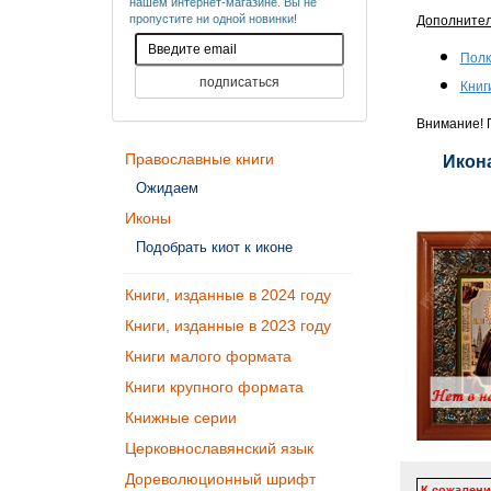
нашем интернет-магазине. Вы не
пропустите ни одной новинки!
Дополните
Полк
Книг
Внимание! П
Православные книги
Икона
Ожидаем
Иконы
Подобрать киот к иконе
Книги, изданные в 2024 году
Книги, изданные в 2023 году
Книги малого формата
Книги крупного формата
Книжные серии
Церковнославянский язык
Дореволюционный шрифт
К сожалени