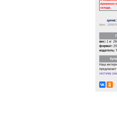
временно о
складе.
цена
Арт.: 100003
П
вес:
1 кг 28
формат:
25
издатель:
Купи
Наш интерн
предлагает
систему ски