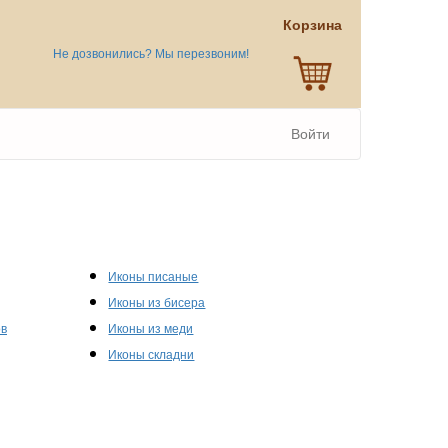
Корзина
Не дозвонились? Мы перезвоним!
Войти
Иконы писаные
Иконы из бисера
ов
Иконы из меди
Иконы складни