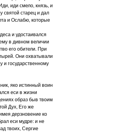
ди, иди смело, князь, и
у святой старец и дал
ета и Ослабю, которые
еса и удостаивался
 ему в дивном величии
во его обители. При
стырей. Они охватывали
му и государственному
ик, яко истинный воин
ался еси в жизни
щениях образ быв твоим
той Дух, Его же
 имея дерзновение ко
рал еси мудре: и не
ад твоих, Сергие