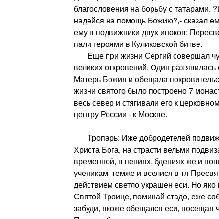
благословения на борьбу с татарами. ?И
надейся на помощь Божию?,- сказал ем
ему в подвижники двух иноков: Пересв
пали героями в Куликовской битве.
Еще при жизни Сергий совершал чуд
великих откровений. Один раз явилась
Матерь Божия и обещала покровительст
жизни святого было построено 7 мона
весь север и стягивали его к церковно
центру России - к Москве.
Тропарь: Иже добродетелей подвижн
Христа Бога, на страсти вельми подвиз
временной, в пениях, бдениях же и по
ученикам: темже и вселися в тя Пресвя
действием светло украшен еси. Но яко
Святой Троице, поминай стадо, еже соб
забуди, якоже обещался еси, посещая ч