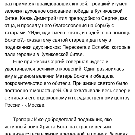
раз примирял враждовавших князей. Троицкий игумен
заложил духовное основание победы в Куликовской
битве. Князь Димитрий чтил преподобного Сергия, как
отца, и просил у него благословения на борьбу с
татарами. ?Иди, иди смело, князь, и надейся на помощь
Божию?,- сказал ему святой старец и дал ему в
подвижники двух иноков: Пересвета и Ослабю, которые
пали героями в Куликовской битве.
Еще при жизни Сергий совершал чудеса и
удостаивался великих откровений. Один раз явилась
ему в дивном величии Матерь Божия и обещала
покровительство его обители. При жизни святого было
построено 7 монастырей. Они охватывали весь север и
стягивали его к церковному и государственному центру
России - к Москве.
Тропарь: Иже добродетелей подвижник, яко
истинный воин Христа Бога, на страсти вельми
подвизался еси в жизни временной, в пениях, бдениях