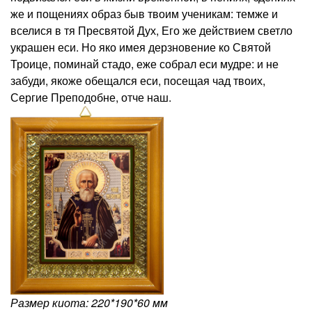
же и пощениях образ быв твоим ученикам: темже и
вселися в тя Пресвятой Дух, Его же действием светло
украшен еси. Но яко имея дерзновение ко Святой
Троице, поминай стадо, еже собрал еси мудре: и не
забуди, якоже обещался еси, посещая чад твоих,
Сергие Преподобне, отче наш.
Размер киота: 220*190*60 мм