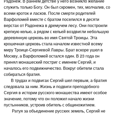
Радонеж. В раннем детстве у него возникло желание
служить только Богу. Он был скромен, тих, молчалив, со
всеми кроток и ласков. После смерти родителей
Варфоломей вместе с братом поселился в десяти
верстах от Радонежа в дремучем лесу. Они построили
крепкую келью, а рядом с кельей воздвигли небольшую
деревянную церковь во имя Святой Троицы. Эта
крошечная церковь стала началом известной всему
миру Троице-Сергиевой Лавры. Брат вскоре ушел в
Москву, а Варфоломей остался один. В 23 года он
принял монашеский постриг с именем Сергий, и
началось его подвижничество. Вокруг обители стала
собираться братия.
В трудах и подвигах Сергий шел первым, а братия
следовала за ним. Жизнь и подвиги преподобного
Сергия в истории русского монашества имеют особое
значение, потому что он положил начало жизни
пустынников, устроив обитель с общиножитием.
Ратуя за объединение русских земель, Сергий не