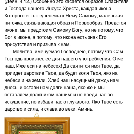
(Деян. 4.12.) Особенно это касается образов Спасителя
и Господа нашего Инсуса Христа, каждая икона
Которого есть ступенечка к Нему Самому, маленькая
ниточка, связывающая образ и Первообраз. Предстоя
иконе, мы предстоим Самому Богу, но не потому, что
Бог в иконе, а потому, что икона есть знак Его
присутствия и призыва к нам.
Молитва, именуемая Господнею, потому что Сам
Господь произнес ее для нашего употребления: Отче
наш, Иже еси на небесех! Да святится имя Твое, да
приидет царствие Твое, да будет воля Твоя, яко на
небеси и на земли. Хлеб наш насущный даждь нам
днесь, и остави нам долги наша, яко же и мы
оставляем должником нашим: и не введи нас во
искушение, но избави нас от лукавого. Яко Твое есть
царство и сила, и слава во веки. Аминь.