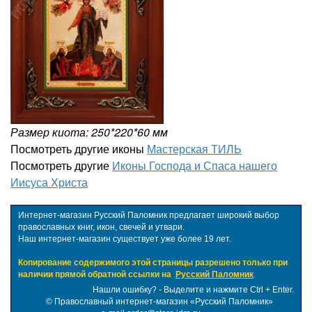
Размер киота: 250*220*60 мм
Посмотреть другие иконы
Мастерская ТИЛЬ
Посмотреть другие
Иконы Господа и Спаса нашего
Иисуса Христа
Интернет-магазин Русский Паломник предлагает широкий выбор
православных книг, икон, свечей и утвари.
Наш интернет-магазин существует уже более 19 лет.
Копирование содержимого этой страницы разрешено только при
наличии прямой обратной ссылки на
Русский Паломник
Нашли ошибку? - Выделите и нажмите Ctrl + Enter.
©
Православный интернет-магазин «Русский Паломник»