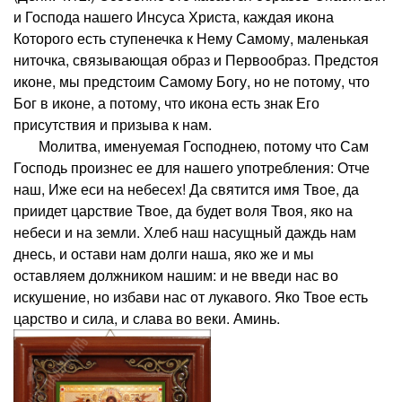
и Господа нашего Инсуса Христа, каждая икона
Которого есть ступенечка к Нему Самому, маленькая
ниточка, связывающая образ и Первообраз. Предстоя
иконе, мы предстоим Самому Богу, но не потому, что
Бог в иконе, а потому, что икона есть знак Его
присутствия и призыва к нам.
Молитва, именуемая Господнею, потому что Сам
Господь произнес ее для нашего употребления: Отче
наш, Иже еси на небесех! Да святится имя Твое, да
приидет царствие Твое, да будет воля Твоя, яко на
небеси и на земли. Хлеб наш насущный даждь нам
днесь, и остави нам долги наша, яко же и мы
оставляем должником нашим: и не введи нас во
искушение, но избави нас от лукавого. Яко Твое есть
царство и сила, и слава во веки. Аминь.