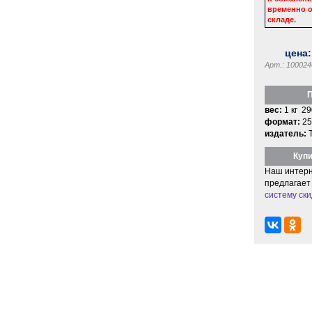
временно о
складе.
цена
Арт.: 100024
П
вес:
1 кг 29
формат:
25
издатель:
Купи
Наш интерн
предлагает
систему ски