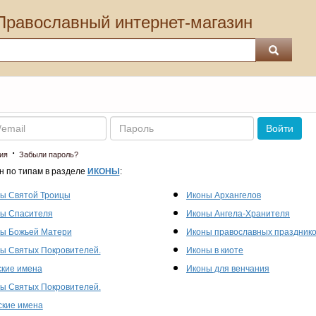
Православный интернет-магазин
Пароль
Войти
·
ия
Забыли пароль?
н по типам в разделе
ИКОНЫ
:
ы Святой Троицы
Иконы Архангелов
ы Спасителя
Иконы Ангела-Хранителя
ы Божьей Матери
Иконы православных праздник
ы Святых Покровителей.
Иконы в киоте
кие имена
Иконы для венчания
ы Святых Покровителей.
кие имена