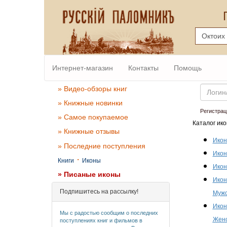
Интернет-магазин
Контакты
Помощь
Email
» Видео-обзоры книг
» Книжные новинки
Регистрац
» Самое покупаемое
Каталог ико
» Книжные отзывы
Икон
» Последние поступления
Икон
·
Книги
Иконы
Икон
» Писаные иконы
Икон
Подпишитесь на рассылку!
Мужс
Икон
Мы с радостью сообщим о последних
Женс
поступлениях книг и фильмов в