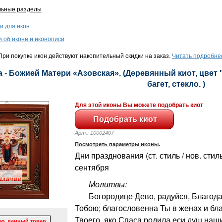
льные разделы
и для икон
и об иконе и иконописи
ри покупке икон действуют накопительный скидки на заказ.
Читать подробне
 - Божией Матери «Азовская». (Деревянный киот, цвет 
багет, стекло. )
Для этой иконы Вы можете подобрать киот
Арт.: 10002407
Посмотреть параметры иконы.
Дни празднования (ст. стиль / нов. стиль
сентября
Молитвы:
Богородице Дево, радуйся, Благодат
Тобою; благословенна Ты в женах и бл
Твоего, яко Спаса родила еси душ наши
ю, данный товар