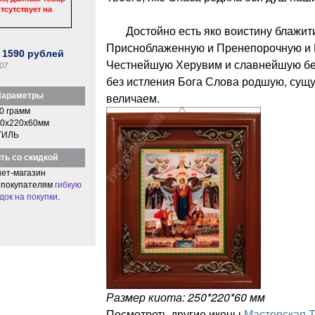
тсутствует на
Достойно есть яко воистину блажити
Присноблаженную и Пренепорочную и 
:
1590
рублей
Честнейшую Херувим и славнейшую бе
07
без истления Бога Слова родшую, сущ
величаем.
араметры
0 грамм
0x220x60мм
ТИЛЬ
ть со скидкой
ет-магазин
 покупателям
гибкую
док на покупки
.
Размер киота: 250*220*60 мм
Посмотреть другие иконы
Мастерская 