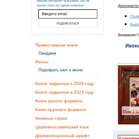
нашем интернет-магазине. Вы не
пропустите ни одной новинки!
Дополните
Полк
Книг
Внимание! П
Православные книги
Икона
Ожидаем
Иконы
Подобрать киот к иконе
Книги, изданные в 2024 году
Книги, изданные в 2023 году
Книги малого формата
Книги крупного формата
Книжные серии
Церковнославянский язык
Дореволюционный шрифт
К сожалени