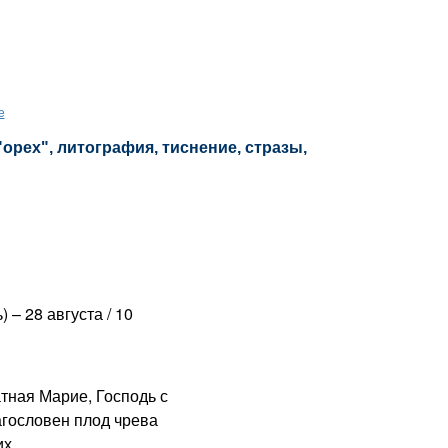
е
"орех", литография, тиснение, стразы,
) – 28 августа / 10
ная Марие, Господь с
агословен плод чрева
х.