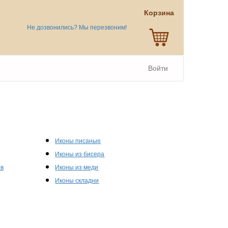
Корзина
Не дозвонились? Мы перезвоним!
Войти
Иконы писаные
Иконы из бисера
ов
Иконы из меди
Иконы складни