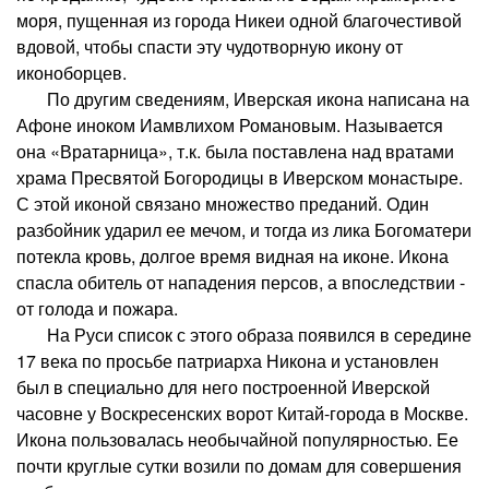
моря, пущенная из города Никеи одной благочестивой
вдовой, чтобы спасти эту чудотворную икону от
иконоборцев.
По другим сведениям, Иверская икона написана на
Афоне иноком Иамвлихом Романовым. Называется
она «Вратарница», т.к. была поставлена над вратами
храма Пресвятой Богородицы в Иверском монастыре.
С этой иконой связано множество преданий. Один
разбойник ударил ее мечом, и тогда из лика Богоматери
потекла кровь, долгое время видная на иконе. Икона
спасла обитель от нападения персов, а впоследствии -
от голода и пожара.
На Руси список с этого образа появился в середине
17 века по просьбе патриарха Никона и установлен
был в специально для него построенной Иверской
часовне у Воскресенских ворот Китай-города в Москве.
Икона пользовалась необычайной популярностью. Ее
почти круглые сутки возили по домам для совершения