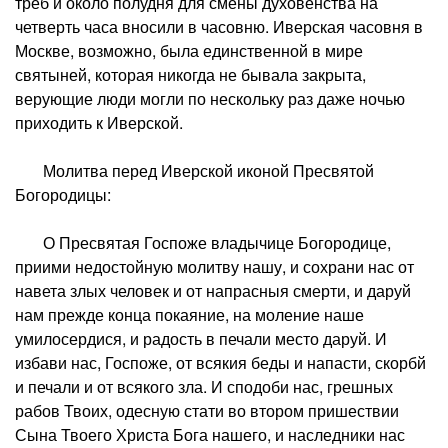
треб и около полудня для смены духовенства на
четверть часа вносили в часовню. Иверская часовня в
Москве, возможно, была единственной в мире
святыней, которая никогда не бывала закрыта,
верующие люди могли по нескольку раз даже ночью
приходить к Иверской.
Молитва перед Иверской иконой Пресвятой
Богородицы:
О Пресвятая Госпоже владычице Богородице,
приими недостойную молитву нашу, и сохрани нас от
навета злых человек и от напрасныя смерти, и даруй
нам прежде конца покаяние, на моление наше
умилосердися, и радость в печали место даруй. И
избави нас, Госпоже, от всякия беды и напасти, скорбй
и печали и от всякого зла. И сподоби нас, грешных
рабов Твоих, одесную стати во втором пришествии
Сына Твоего Христа Бога нашего, и наследники нас