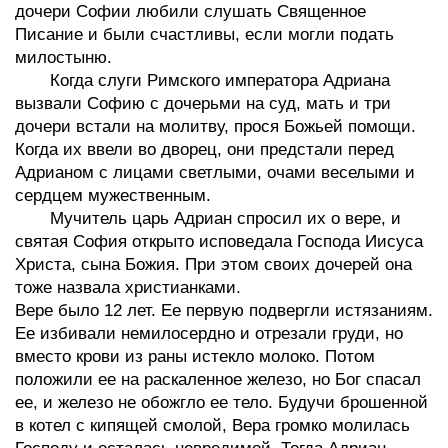
дочери Софии любили слушать Священное
Писание и были счастливы, если могли подать
милостыню.
Когда слуги Римского императора Адриана
вызвали Софию с дочерьми на суд, мать и три
дочери встали на молитву, прося Божьей помощи.
Когда их ввели во дворец, они предстали перед
Адрианом с лицами светлыми, очами веселыми и
сердцем мужественным.
Мучитель царь Адриан спросил их о вере, и
святая София открыто исповедала Господа Иисуса
Христа, сына Божия. При этом своих дочерей она
тоже назвала христианками.
Вере было 12 лет. Ее первую подвергли истязаниям.
Ее избивали немилосердно и отрезали груди, но
вместо крови из раны истекло молоко. Потом
положили ее на раскаленное железо, но Бог спасал
ее, и железо не обожгло ее тело. Будучи брошенной
в котел с кипящей смолой, Вера громко молилась