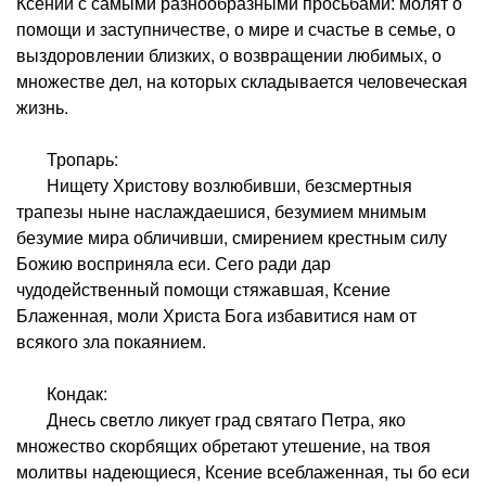
Ксении с самыми разнообразными просьбами: молят о
помощи и заступничестве, о мире и счастье в семье, о
выздоровлении близких, о возвращении любимых, о
множестве дел, на которых складывается человеческая
жизнь.
Тропарь:
Нищету Христову возлюбивши, безсмертныя
трапезы ныне наслаждаешися, безумием мнимым
безумие мира обличивши, смирением крестным силу
Божию восприняла еси. Сего ради дар
чудодейственный помощи стяжавшая, Ксение
Блаженная, моли Христа Бога избавитися нам от
всякого зла покаянием.
Кондак:
Днесь светло ликует град святаго Петра, яко
множество скорбящих обретают утешение, на твоя
молитвы надеющиеся, Ксение всеблаженная, ты бо еси