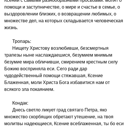
помощи и заступничестве, о мире и счастье в семье, о
выздоровлении близких, о возвращении любимых, о
множестве дел, на которых складывается человеческая
жизнь.
Тропарь:
Нищету Христову возлюбивши, безсмертныя
трапезы ныне наслаждаешися, безумием мнимым
безумие мира обличивши, смирением крестным силу
Божию восприняла еси. Сего ради дар
чудодейственный помощи стяжавшая, Ксение
Блаженная, моли Христа Бога избавитися нам от
всякого зла покаянием.
Кондак:
Днесь светло ликует град святаго Петра, яко
множество скорбящих обретают утешение, на твоя
молитвы надеющиеся, Ксение всеблаженная, ты бо еси