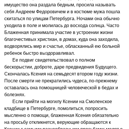
имущество она раздала бедным, просила называть
себя Андреем Федоровичем и в костюме мужа пошла
скитаться по улицам Петербурга. Ночами она обычно
уходила в поле и молилась до восхода солнца. Часто
Блаженная принимала участие в устроении жизни
благочестивых христиан, в домах, куда она заходила,
водворялись мир и счастье, обласканный ею больной
ребенок быстро выздоравливал.
Ее подвиг свидетельствовал о полном
бескорыстии, доброте, даре предвидения Будущего.
Скончалась Ксения на семьдесят втором году жизни.
После смерти не прекратились чудеса, по-прежнему
оставалась она помощницей человеческой в бедах и
болезнях.
Если прийти на могилу Ксении на Смоленское
кладбище в Петербурге, помолиться, попросить
мысленно о помощи, блаженная Ксения обязательно
на просьбу откликнется, верующие обращаются к
Ксении с самыми разнообразными просьбами: молят о