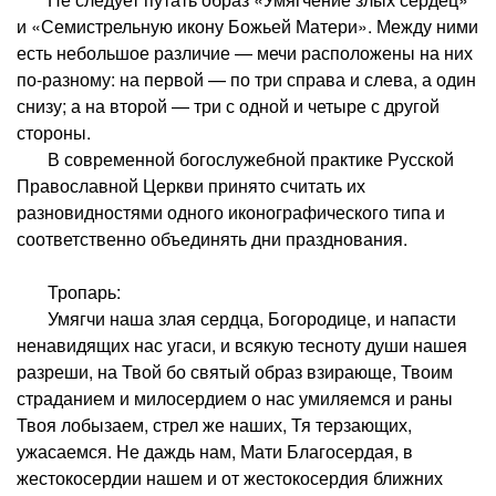
и «Семистрельную икону Божьей Матери». Между ними
есть небольшое различие — мечи расположены на них
по-разному: на первой — по три справа и слева, а один
снизу; а на второй — три с одной и четыре с другой
стороны.
В современной богослужебной практике Русской
Православной Церкви принято считать их
разновидностями одного иконографического типа и
соответственно объединять дни празднования.
Тропарь:
Умягчи наша злая сердца, Богородице, и напасти
ненавидящих нас угаси, и всякую тесноту души нашея
разреши, на Твой бо святый образ взирающе, Твоим
страданием и милосердием о нас умиляемся и раны
Твоя лобызаем, стрел же наших, Тя терзающих,
ужасаемся. Не даждь нам, Мати Благосердая, в
жестокосердии нашем и от жестокосердия ближних