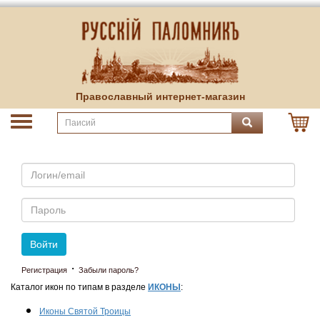
Православный интернет-магазин
Email
Пароль
Войти
·
Регистрация
Забыли пароль?
Каталог икон по типам в разделе
ИКОНЫ
:
Иконы Святой Троицы