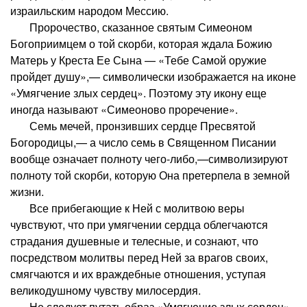
израильским народом Мессию.
Пророчество, сказанное святым Симеоном
Богоприимцем о той скорби, которая ждала Божию
Матерь у Креста Ее Сына — «Тебе Самой оружие
пройдет душу»,— символически изображается на иконе
«Умягчение злых сердец». Поэтому эту икону еще
иногда называют «Симеоново проречение».
Семь мечей, пронзивших сердце Пресвятой
Богородицы,— а число семь в Священном Писании
вообще означает полноту чего-либо,—символизируют
полноту той скорби, которую Она претерпела в земной
жизни.
Все прибегающие к Ней с молитвою веры
чувствуют, что при умягчении сердца облегчаются
страдания душевные и телесные, и сознают, что
посредством молитвы перед Ней за врагов своих,
смягчаются и их враждебные отношения, уступая
великодушному чувству милосердия.
Не следует путать образ «Умягчение злых сердец»