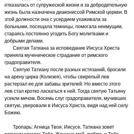
отказалась от супружеской жизни и за добродетельную
жизнь была назначена диакониссой Римской церкви. В
этой должности она с усердием ухаживала за
больными, посещала темницы, помогала неимущим,
стараясь постоянно угодить Богу молитвами и
добрыми делами.
Святая Татиана за исповедание Иисуса Христа
приняла мученическое страдание от римского
градоправителя.
Святую Татиану после разных истязаний, бросили
на арену цирка (Колизея), чтобы свирепый лев
растерзал ее для забавы зрителей. Но вместо этого
лев стал кротко ласкаться к ней. Тогда святую Татьяну
усекли мечом. Восемь слуг градоправителя, мучивших
святую, уверовали в Иисуса Христа, видя над ней силу
Божию.
Тропарь: Агница Твоя, Иисусе, Татиана зовет
великим гласом: Тебе, Женише мой, люблю, и Тебе