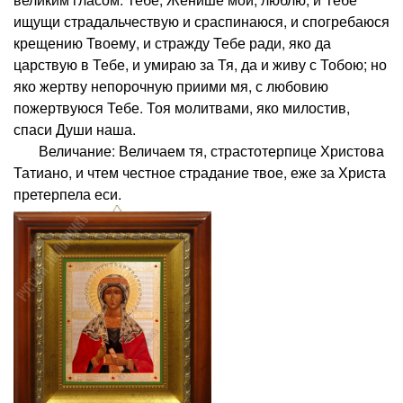
ищущи страдальчествую и сраспинаюся, и спогребаюся
крещению Твоему, и стражду Тебе ради, яко да
царствую в Тебе, и умираю за Тя, да и живу с Тобою; но
яко жертву непорочную приими мя, с любовию
пожертвуюся Тебе. Тоя молитвами, яко милостив,
спаси Души наша.
Величание: Величаем тя, страстотерпице Христова
Татиано, и чтем честное страдание твое, еже за Христа
претерпела еси.