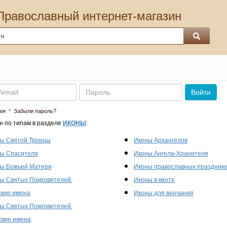
Православный интернет-магазин
Пароль
Войти
·
ия
Забыли пароль?
н по типам в разделе
ИКОНЫ
:
ы Святой Троицы
Иконы Архангелов
ы Спасителя
Иконы Ангела-Хранителя
ы Божьей Матери
Иконы православных праздник
ы Святых Покровителей.
Иконы в киоте
кие имена
Иконы для венчания
ы Святых Покровителей.
кие имена