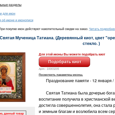
льные разделы
и для икон
и об иконе и иконописи
ри покупке икон действуют накопительный скидки на заказ.
Читать подробне
 Святая Мученица Татиана. (Деревянный киот, цвет "орех
стекло. )
Для этой иконы Вы можете подобрать киот
Арт.: 10003205
Посмотреть параметры иконы.
Празднование памяти - 12 января / 
Святая Татиана была дочерью богат
воспитание получила в христианской ве
достигла совершеннолетия, она стала 
и земным благам и возлюбила всем се
ю, данный товар