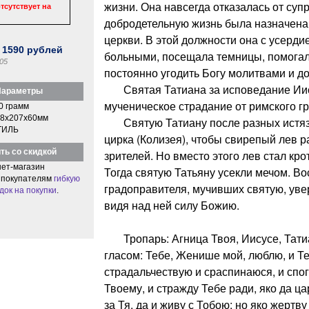
жизни. Она навсегда отказалась от суп
тсутствует на
добродетельную жизнь была назначена
церкви. В этой должности она с усерди
:
1590
рублей
больными, посещала темницы, помогал
05
постоянно угодить Богу молитвами и д
Святая Татиана за исповедание Иис
араметры
мученическое страдание от римского г
0 грамм
8x207x60мм
Святую Татиану после разных истяза
ТИЛЬ
цирка (Колизея), чтобы свирепый лев р
ть со скидкой
зрителей. Но вместо этого лев стал крот
ет-магазин
Тогда святую Татьяну усекли мечом. Во
 покупателям
гибкую
градоправителя, мучивших святую, уве
док на покупки
.
видя над ней силу Божию.
Тропарь: Агница Твоя, Иисусе, Татиа
гласом: Тебе, Женише мой, люблю, и 
страдальчествую и сраспинаюся, и сп
Твоему, и стражду Тебе ради, яко да ц
за Тя, да и живу с Тобою; но яко жерт