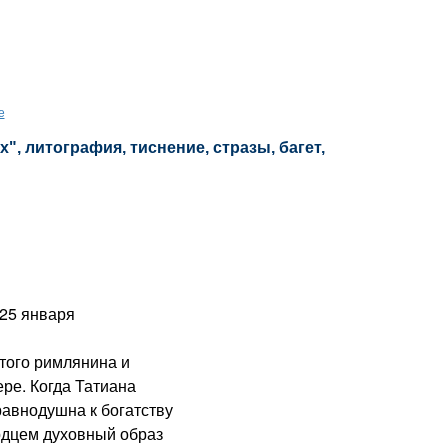
е
", литография, тиснение, стразы, багет,
25 января
ого римлянина и
ре. Когда Татиана
равнодушна к богатству
рдцем духовный образ