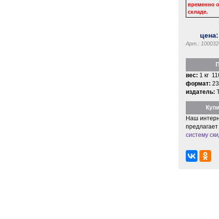
временно о
складе.
цена
Арт.: 100032
П
вес:
1 кг 11
формат:
23
издатель:
Купи
Наш интерн
предлагает
систему ски