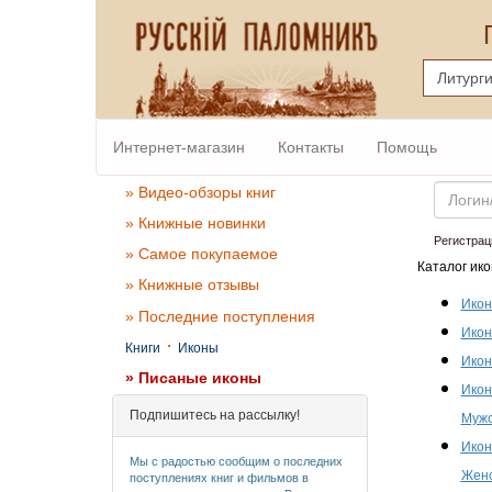
Интернет-магазин
Контакты
Помощь
Email
» Видео-обзоры книг
» Книжные новинки
Регистрац
» Самое покупаемое
Каталог ико
» Книжные отзывы
Икон
» Последние поступления
Икон
·
Книги
Иконы
Икон
» Писаные иконы
Икон
Подпишитесь на рассылку!
Мужс
Икон
Мы с радостью сообщим о последних
Женс
поступлениях книг и фильмов в