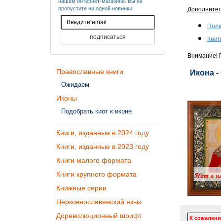
нашем интернет-магазине. Вы не
пропустите ни одной новинки!
Дополните
Полк
Книг
Внимание! П
Православные книги
Икона -
Ожидаем
Иконы
Подобрать киот к иконе
Книги, изданные в 2024 году
Книги, изданные в 2023 году
Книги малого формата
Книги крупного формата
Книжные серии
Церковнославянский язык
Дореволюционный шрифт
К сожалени