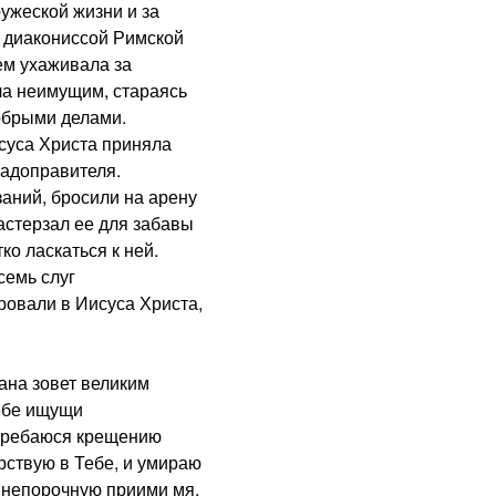
ружеской жизни и за
 диакониссой Римской
ем ухаживала за
а неимущим, стараясь
обрыми делами.
уса Христа приняла
радоправителя.
ний, бросили на арену
астерзал ее для забавы
ко ласкаться к ней.
семь слуг
ровали в Иисуса Христа,
на зовет великим
Тебе ищущи
огребаюся крещению
арствую в Тебе, и умираю
ву непорочную приими мя,