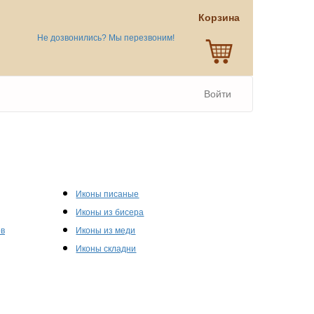
Корзина
Не дозвонились? Мы перезвоним!
Войти
Иконы писаные
Иконы из бисера
ов
Иконы из меди
Иконы складни