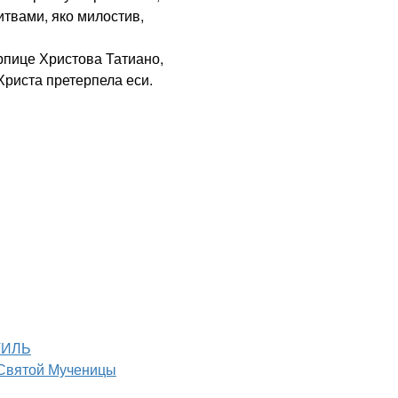
твами, яко милостив,
пице Христова Татиано,
Христа претерпела еси.
ТИЛЬ
Святой Мученицы