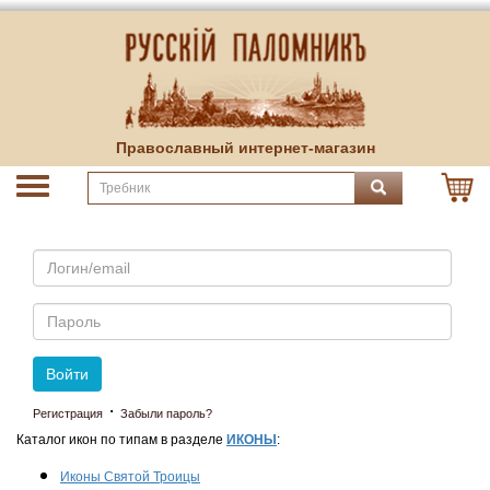
Православный интернет-магазин
Email
Пароль
Войти
·
Регистрация
Забыли пароль?
Каталог икон по типам в разделе
ИКОНЫ
:
Иконы Святой Троицы