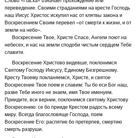
Слово «Пасха» означает прохождение или
переведение. Своими страданиями на кресте Господь
наш Иисус Христос искупил нас от клятвы закона и
Воскресением Своим перевел «от смерти к жизни, и от
земли на небо».
В
оскресение Твое, Христе Спасе, Ангели поют на
небесех, и нас на земли сподоби чистым сердцем Тебе
славити.
Воскресение Христово видевше, поклонимся
Святому Господу Иисусу, Единому Безгрешному.
Кресту Твоему покланяемся, Христе, и святое
Воскресение Твое поем и славим: Ты бо еси Бог наш,
разве Тебе иного не знаем, имя Твое именуем.
Приидите, вси вернии, поклонимся святому Христову
Воскресению: се бо прииде Крестом радость всему
миру. Всегда благословяще Господа, поем
Воскресение Его: распятие бо претерпев, смертию
смерть разруши.