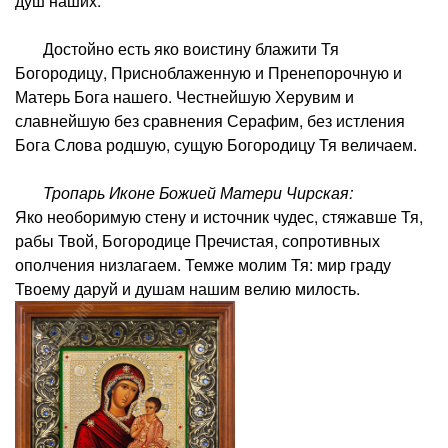
душ наших.
Достойно есть яко воистину блажити Тя
Богородицу, Присноблаженную и Пренепорочную и
Матерь Бога нашего. Честнейшую Херувим и
славнейшую без сравнения Серафим, без истления
Бога Слова родшую, сущую Богородицу Тя величаем.
Тропарь Иконе Божией Матери Чирская:
Яко необоримую стену и источник чудес, стяжавше Тя,
рабы Твой, Богородице Пречистая, сопротивных
ополчения низлагаем. Темже молим Тя: мир граду
Твоему даруй и душам нашим велию милость.