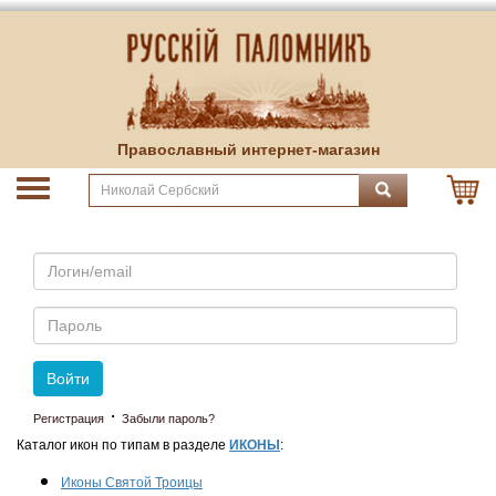
Православный интернет-магазин
Email
Пароль
Войти
·
Регистрация
Забыли пароль?
Каталог икон по типам в разделе
ИКОНЫ
:
Иконы Святой Троицы