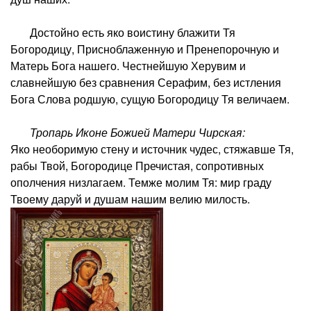
Достойно есть яко воистину блажити Тя
Богородицу, Присноблаженную и Пренепорочную и
Матерь Бога нашего. Честнейшую Херувим и
славнейшую без сравнения Серафим, без истления
Бога Слова родшую, сущую Богородицу Тя величаем.
Тропарь Иконе Божией Матери Чирская:
Яко необоримую стену и источник чудес, стяжавше Тя,
рабы Твой, Богородице Пречистая, сопротивных
ополчения низлагаем. Темже молим Тя: мир граду
Твоему даруй и душам нашим велию милость.